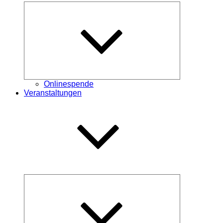
Untermenü
öffnen
Onlinespende
Veranstaltungen
Untermenü
öffnen