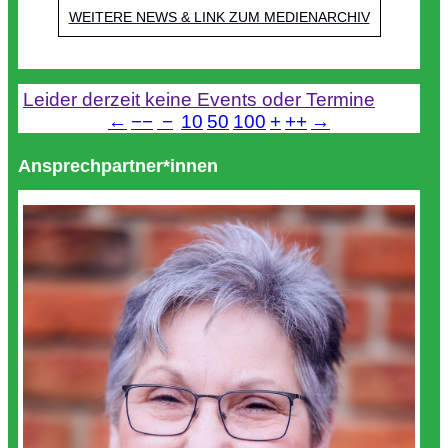
WEITERE NEWS & LINK ZUM MEDIENARCHIV
Termine
Leider derzeit keine Events oder Termine
←
−−
−
10
50
100
+
++
→
Ansprechpartner*innen