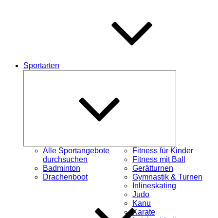
Sportarten
Untermenü
schließen
Alle Sportangebote
Fitness für Kinder
durchsuchen
Fitness mit Ball
Badminton
Gerätturnen
Drachenboot
Gymnastik & Turnen
Inlineskating
Judo
Kanu
Karate