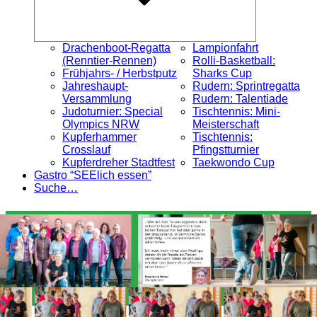
Drachenboot-Regatta
Lampionfahrt
(Renntier-Rennen)
Rolli-Basketball:
Frühjahrs- / Herbstputz
Sharks Cup
Jahreshaupt-
Rudern: Sprintregatta
Versammlung
Rudern: Talentiade
Judoturnier: Special
Tischtennis: Mini-
Olympics NRW
Meisterschaft
Kupferhammer
Tischtennis:
Crosslauf
Pfingstturnier
Kupferdreher Stadtfest
Taekwondo Cup
Gastro “SEElich essen”
Suche…