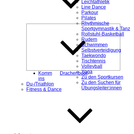
Leichtathletik
Line Dance
Parkour
Pilates
Rhythmische
Unterme
Sportgymnastik & Tanz
öffnen
Rollstuhl-Basketball
Rudern
Schwimmen
Selbstverteidigung
Taekwondo
Tischtennis
Volleyball
Yoga
Komm
Drachenboot
Zu den Sportkursen
ins
Zu den Suchen für
Du-/Triathlon
Übungsleiter:innen
Fitness & Dance