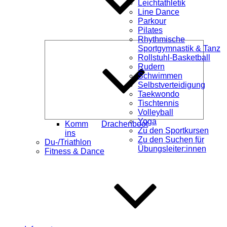
Leichtathletik
Line Dance
Parkour
Pilates
Rhythmische
Unterme
Sportgymnastik & Tanz
öffnen
Rollstuhl-Basketball
Rudern
Schwimmen
Selbstverteidigung
Taekwondo
Tischtennis
Volleyball
Yoga
Komm
Drachenboot
Zu den Sportkursen
ins
Zu den Suchen für
Du-/Triathlon
Übungsleiter:innen
Fitness & Dance