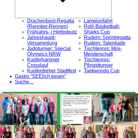
Drachenboot-Regatta
Lampionfahrt
(Renntier-Rennen)
Rolli-Basketball:
Frühjahrs- / Herbstputz
Sharks Cup
Jahreshaupt-
Rudern: Sprintregatta
Versammlung
Rudern: Talentiade
Judoturnier: Special
Tischtennis: Mini-
Olympics NRW
Meisterschaft
Kupferhammer
Tischtennis:
Crosslauf
Pfingstturnier
Kupferdreher Stadtfest
Taekwondo Cup
Gastro “SEElich essen”
Suche…