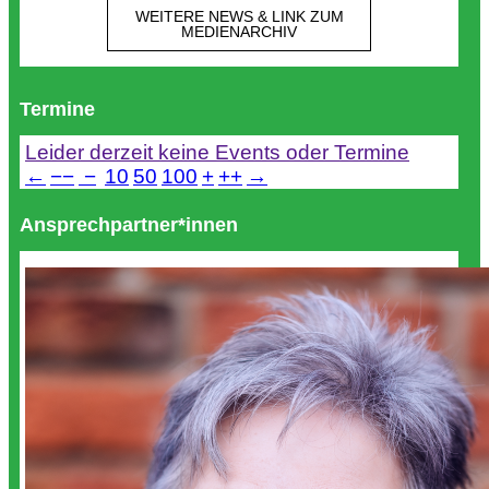
WEITERE NEWS & LINK ZUM
MEDIENARCHIV
Termine
Leider derzeit keine Events oder Termine
←
−−
−
10
50
100
+
++
→
Ansprechpartner*innen