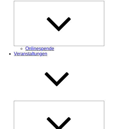
Untermenü
öffnen
Onlinespende
Veranstaltungen
Untermenü
öffnen