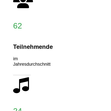
62
Teilnehmende
im
Jahresdurchschnitt
24