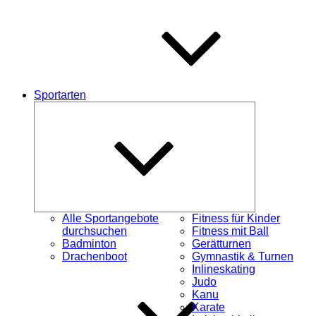
Sportarten
Untermenü
schließen
Alle Sportangebote
Fitness für Kinder
durchsuchen
Fitness mit Ball
Badminton
Gerätturnen
Drachenboot
Gymnastik & Turnen
Inlineskating
Judo
Kanu
Karate