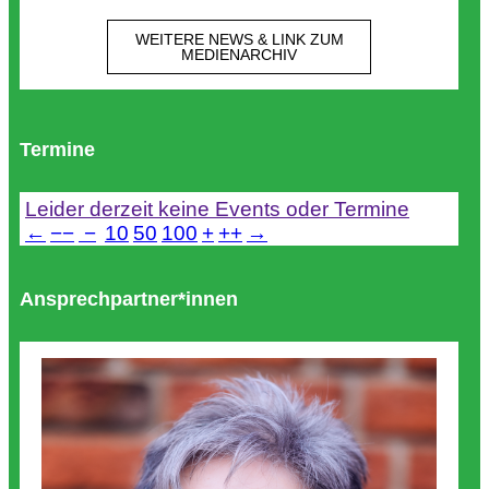
WEITERE NEWS & LINK ZUM
MEDIENARCHIV
Termine
Leider derzeit keine Events oder Termine
←
−−
−
10
50
100
+
++
→
Ansprechpartner*innen