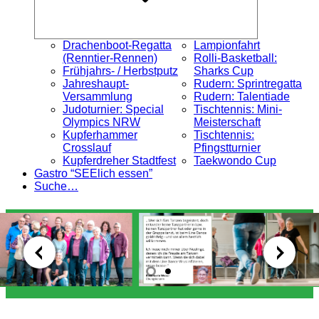
Drachenboot-Regatta
Lampionfahrt
(Renntier-Rennen)
Rolli-Basketball:
Frühjahrs- / Herbstputz
Sharks Cup
Jahreshaupt-
Rudern: Sprintregatta
Versammlung
Rudern: Talentiade
Judoturnier: Special
Tischtennis: Mini-
Olympics NRW
Meisterschaft
Kupferhammer
Tischtennis:
Crosslauf
Pfingstturnier
Kupferdreher Stadtfest
Taekwondo Cup
Gastro “SEElich essen”
Suche…