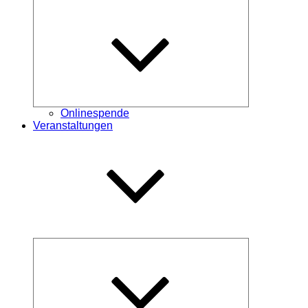
Untermenü
öffnen
Onlinespende
Veranstaltungen
Untermenü
öffnen