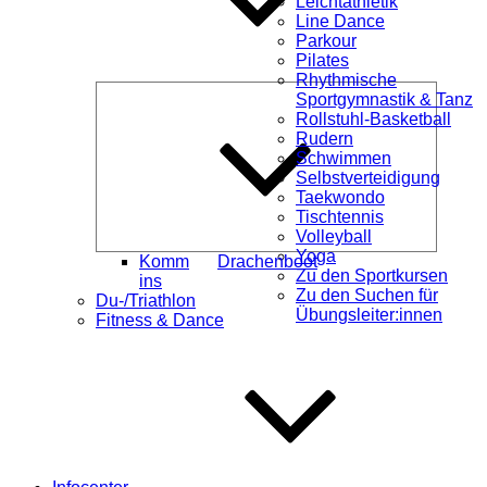
Leichtathletik
Line Dance
Parkour
Pilates
Rhythmische
Unterme
Sportgymnastik & Tanz
öffnen
Rollstuhl-Basketball
Rudern
Schwimmen
Selbstverteidigung
Taekwondo
Tischtennis
Volleyball
Yoga
Komm
Drachenboot
Zu den Sportkursen
ins
Zu den Suchen für
Du-/Triathlon
Übungsleiter:innen
Fitness & Dance