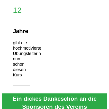
12
Jahre
gibt die
hochmotivierte
Übungsleiterin
nun
schon
diesen
Kurs
Ein dickes Dankeschön an die
Sponsoren des Vereins