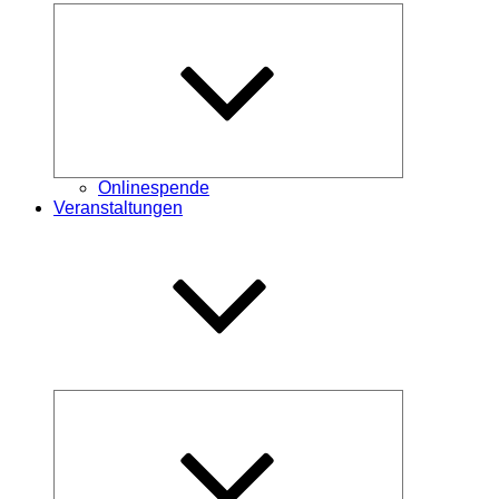
Untermenü
öffnen
Onlinespende
Veranstaltungen
Untermenü
öffnen