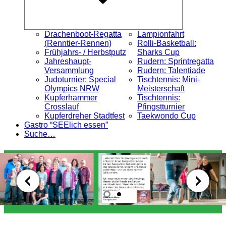
Drachenboot-Regatta
Lampionfahrt
(Renntier-Rennen)
Rolli-Basketball:
Frühjahrs- / Herbstputz
Sharks Cup
Jahreshaupt-
Rudern: Sprintregatta
Versammlung
Rudern: Talentiade
Judoturnier: Special
Tischtennis: Mini-
Olympics NRW
Meisterschaft
Kupferhammer
Tischtennis:
Crosslauf
Pfingstturnier
Kupferdreher Stadtfest
Taekwondo Cup
Gastro “SEElich essen”
Suche…