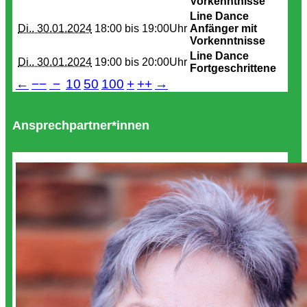
Vorkenntnisse
Line Dance
Di.. 30.01.2024
18:00 bis
19:00Uhr
Anfänger mit
Vorkenntnisse
Line Dance
Di.. 30.01.2024
19:00 bis
20:00Uhr
Fortgeschrittene
←
−−
−
10
50
100
+
++
→
Ansprechpartner*innen