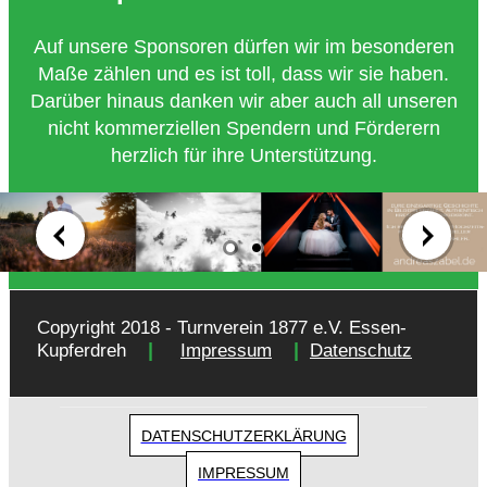
Auf unsere Sponsoren dürfen wir im besonderen
Maße zählen und es ist toll, dass wir sie haben.
Darüber hinaus danken wir aber auch all unseren
nicht kommerziellen Spendern und Förderern
herzlich für ihre Unterstützung.
Copyright 2018 - Turnverein 1877 e.V. Essen-
|
|
Kupferdreh
Impressum
Datenschutz
DATENSCHUTZERKLÄRUNG
IMPRESSUM