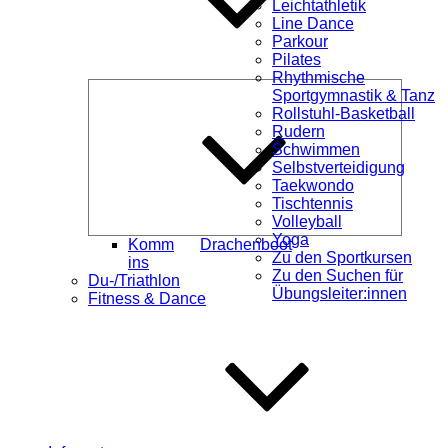
Leichtathletik
Line Dance
Parkour
Pilates
Rhythmische
Unterme
Sportgymnastik & Tanz
öffnen
Rollstuhl-Basketball
Rudern
Schwimmen
Selbstverteidigung
Taekwondo
Tischtennis
Volleyball
Yoga
Komm
Drachenboot
Zu den Sportkursen
ins
Zu den Suchen für
Du-/Triathlon
Übungsleiter:innen
Fitness & Dance