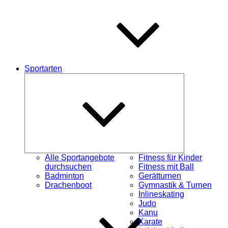
Sportarten
Untermenü
schließen
Alle Sportangebote
Fitness für Kinder
durchsuchen
Fitness mit Ball
Badminton
Gerätturnen
Drachenboot
Gymnastik & Turnen
Inlineskating
Judo
Kanu
Karate