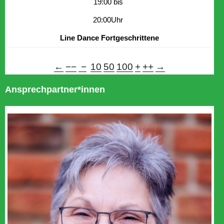
19:00 bis
20:00Uhr
Line Dance Fortgeschrittene
←
−−
−
10
50
100
+
++
→
Ansprechpartner*innen