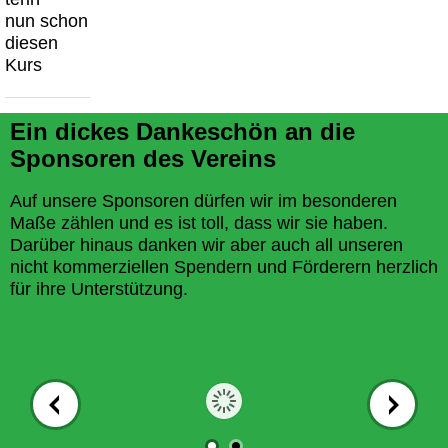
nun schon
diesen
Kurs
Ein dickes Dankeschön an die
Sponsoren des Vereins
Auf unsere Sponsoren dürfen wir im besonderen
Maße zählen und es ist toll, dass wir sie haben.
Darüber hinaus danken wir aber auch all unseren
nicht kommerziellen Spendern und Förderern herzlich
für ihre Unterstützung.