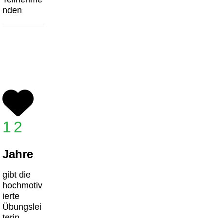
nden
12
Jahre
gibt die
hochmotiv
ierte
Übungslei
terin