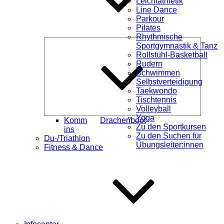
Leichtathletik
Line Dance
Parkour
Pilates
Rhythmische
Unterme
Sportgymnastik & Tanz
öffnen
Rollstuhl-Basketball
Rudern
Schwimmen
Selbstverteidigung
Taekwondo
Tischtennis
Volleyball
Yoga
Komm
Drachenboot
Zu den Sportkursen
ins
Zu den Suchen für
Du-/Triathlon
Übungsleiter:innen
Fitness & Dance