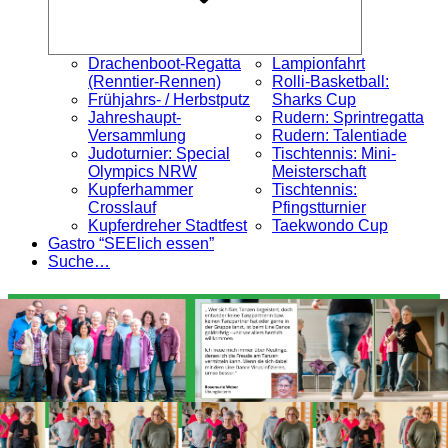
Drachenboot-Regatta
Lampionfahrt
(Renntier-Rennen)
Rolli-Basketball:
Frühjahrs- / Herbstputz
Sharks Cup
Jahreshaupt-
Rudern: Sprintregatta
Versammlung
Rudern: Talentiade
Judoturnier: Special
Tischtennis: Mini-
Olympics NRW
Meisterschaft
Kupferhammer
Tischtennis:
Crosslauf
Pfingstturnier
Kupferdreher Stadtfest
Taekwondo Cup
Gastro “SEElich essen”
Suche…