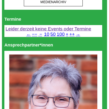
MEDIENARCHIV
Termine
Leider derzeit keine Events oder Termine
←
−−
−
10
50
100
+
++
→
Ansprechpartner*innen