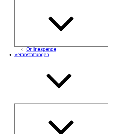
Untermenü
öffnen
Onlinespende
Veranstaltungen
Untermenü
öffnen