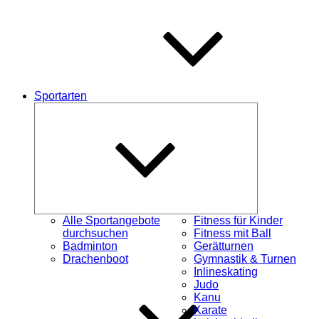
Sportarten
Untermenü
schließen
Alle Sportangebote
Fitness für Kinder
durchsuchen
Fitness mit Ball
Badminton
Gerätturnen
Drachenboot
Gymnastik & Turnen
Inlineskating
Judo
Kanu
Karate