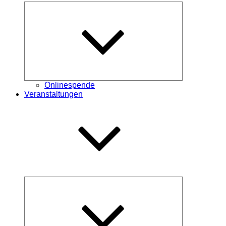
Untermenü
öffnen
Onlinespende
Veranstaltungen
Untermenü
öffnen