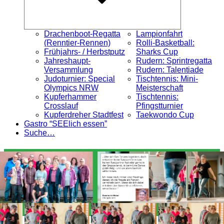
Drachenboot-Regatta
Lampionfahrt
(Renntier-Rennen)
Rolli-Basketball:
Frühjahrs- / Herbstputz
Sharks Cup
Jahreshaupt-
Rudern: Sprintregatta
Versammlung
Rudern: Talentiade
Judoturnier: Special
Tischtennis: Mini-
Olympics NRW
Meisterschaft
Kupferhammer
Tischtennis:
Crosslauf
Pfingstturnier
Kupferdreher Stadtfest
Taekwondo Cup
Gastro “SEElich essen”
Suche…