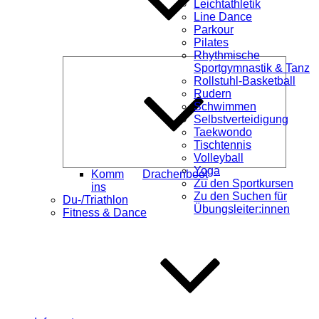
Leichtathletik
Line Dance
Parkour
Pilates
Rhythmische
Unterme
Sportgymnastik & Tanz
öffnen
Rollstuhl-Basketball
Rudern
Schwimmen
Selbstverteidigung
Taekwondo
Tischtennis
Volleyball
Yoga
Komm
Drachenboot
Zu den Sportkursen
ins
Zu den Suchen für
Du-/Triathlon
Übungsleiter:innen
Fitness & Dance