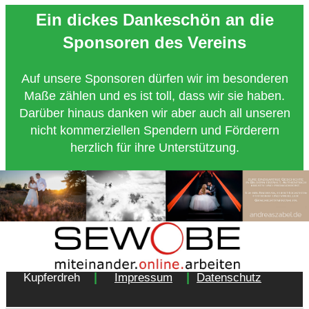
Ein dickes Dankeschön an die
Sponsoren des Vereins
Auf unsere Sponsoren dürfen wir im besonderen
Maße zählen und es ist toll, dass wir sie haben.
Darüber hinaus danken wir aber auch all unseren
nicht kommerziellen Spendern und Förderern
herzlich für ihre Unterstützung.
Copyright 2018 - Turnverein 1877 e.V. Essen-
|
|
Kupferdreh
Impressum
Datenschutz