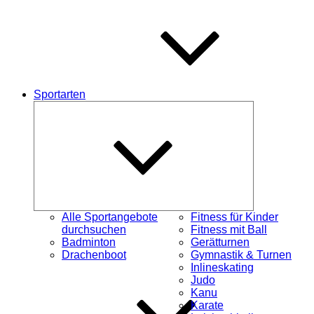
Sportarten
Untermenü
schließen
Alle Sportangebote
Fitness für Kinder
durchsuchen
Fitness mit Ball
Badminton
Gerätturnen
Drachenboot
Gymnastik & Turnen
Inlineskating
Judo
Kanu
Karate