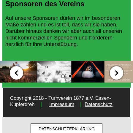
Sponsoren des Vereins
Auf unsere Sponsoren dürfen wir im besonderen
Maße zählen und es ist toll, dass wir sie haben.
Darüber hinaus danken wir aber auch all unseren
nicht kommerziellen Spendern und Förderern
herzlich für ihre Unterstützung.
Copyright 2018 - Turnverein 1877 e.V. Essen-
|
|
Kupferdreh
Impressum
Datenschutz
DATENSCHUTZERKLÄRUNG