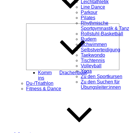
Leichtathletik
Line Dance
Parkour
Pilates
Rhythmische
Unterme
Sportgymnastik & Tanz
öffnen
Rollstuhl-Basketball
Rudern
Schwimmen
Selbstverteidigung
Taekwondo
Tischtennis
Volleyball
Yoga
Komm
Drachenboot
Zu den Sportkursen
ins
Zu den Suchen für
Du-/Triathlon
Übungsleiter:innen
Fitness & Dance