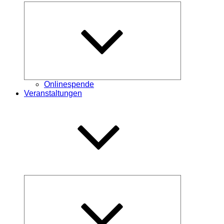
Untermenü
öffnen
Onlinespende
Veranstaltungen
Untermenü
öffnen