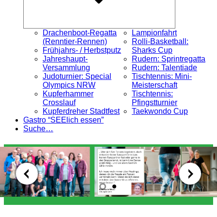
Drachenboot-Regatta
Lampionfahrt
(Renntier-Rennen)
Rolli-Basketball:
Frühjahrs- / Herbstputz
Sharks Cup
Jahreshaupt-
Rudern: Sprintregatta
Versammlung
Rudern: Talentiade
Judoturnier: Special
Tischtennis: Mini-
Olympics NRW
Meisterschaft
Kupferhammer
Tischtennis:
Crosslauf
Pfingstturnier
Kupferdreher Stadtfest
Taekwondo Cup
Gastro “SEElich essen”
Suche…