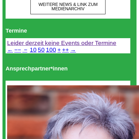
WEITERE NEWS & LINK ZUM
MEDIENARCHIV
Termine
Leider derzeit keine Events oder Termine
←
−−
−
10
50
100
+
++
→
Ansprechpartner*innen