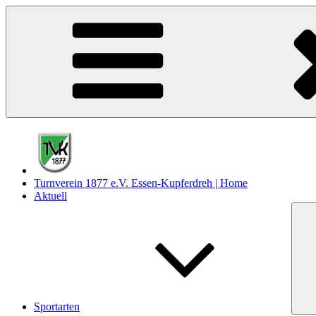
Zum
Inhalt
springen
Turnverein 1877 e.V. Essen-Kupferdreh | Home
Aktuell
Sportarten