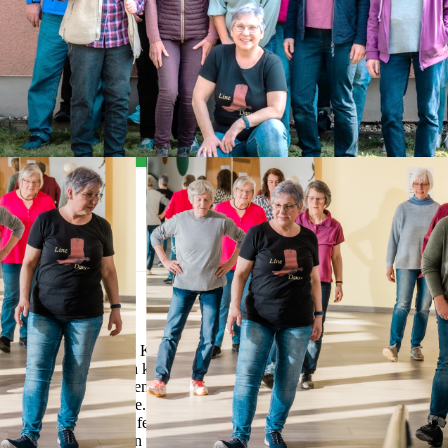
Allgemein
Der Line-Dance Kurs eignet sich für jeden, der zwei Füße hat
und auf 8 zählen kann. Weitere Voraussetzungen sind die
Freude am Lernen und Lust aufs Tanzen, das Alter hingegen
spielt keine Rolle. Line Dance wird mit allen Tänzern zugleich
getanzt, d.h. die festgelegten und sich wiederholenden Figuren
werden synchron von allen zusammen ausgeführt. Die Tänze