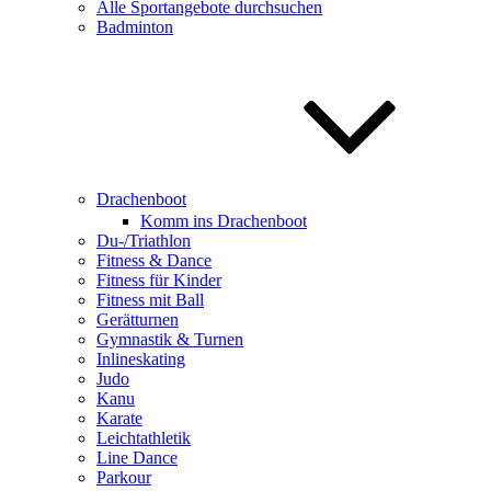
Alle Sportangebote durchsuchen
Badminton
Drachenboot
Komm ins Drachenboot
Du-/Triathlon
Fitness & Dance
Fitness für Kinder
Fitness mit Ball
Gerätturnen
Gymnastik & Turnen
Inlineskating
Judo
Kanu
Karate
Leichtathletik
Line Dance
Parkour