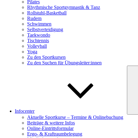
Pilates
Rhythmische Sportgymnastik & Tanz
Rollstuhl-Basketball
Rudern
Schwimmen
Selbstverteidigung
Taekwondo
Tischtennis
Volleyball
Yoga
Zu den Sportkursen
Zu den Suchen für Übungsleiter:innen
Infocenter
Aktuelle Sportkurse – Termine & Onlinebuchung
Beiträge & weitere Infos
Online-Eintrittsformular
Ergo- & Kraftraumbelegung