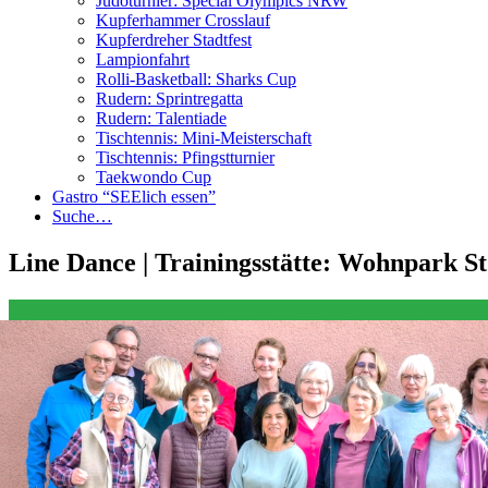
Judoturnier: Special Olympics NRW
Kupferhammer Crosslauf
Kupferdreher Stadtfest
Lampionfahrt
Rolli-Basketball: Sharks Cup
Rudern: Sprintregatta
Rudern: Talentiade
Tischtennis: Mini-Meisterschaft
Tischtennis: Pfingstturnier
Taekwondo Cup
Gastro “SEElich essen”
Suche…
Line Dance | Trainingsstätte: Wohnpark St