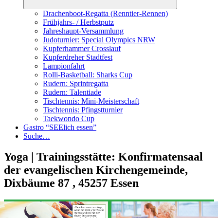
Drachenboot-Regatta (Renntier-Rennen)
Frühjahrs- / Herbstputz
Jahreshaupt-Versammlung
Judoturnier: Special Olympics NRW
Kupferhammer Crosslauf
Kupferdreher Stadtfest
Lampionfahrt
Rolli-Basketball: Sharks Cup
Rudern: Sprintregatta
Rudern: Talentiade
Tischtennis: Mini-Meisterschaft
Tischtennis: Pfingstturnier
Taekwondo Cup
Gastro “SEElich essen”
Suche…
Yoga | Trainingsstätte: Konfirmatensaal
der evangelischen Kirchengemeinde,
Dixbäume 87 , 45257 Essen