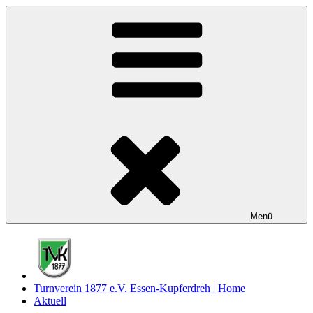
Zum
Inhalt
springen
Menü
Turnverein 1877 e.V. Essen-Kupferdreh | Home
Aktuell