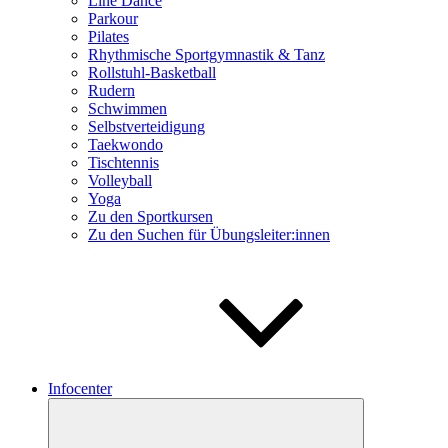
Line Dance
Parkour
Pilates
Rhythmische Sportgymnastik & Tanz
Rollstuhl-Basketball
Rudern
Schwimmen
Selbstverteidigung
Taekwondo
Tischtennis
Volleyball
Yoga
Zu den Sportkursen
Zu den Suchen für Übungsleiter:innen
Infocenter
Untermenü
öffnen