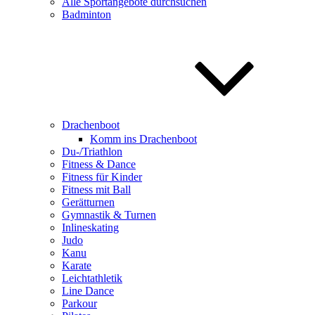
Alle Sportangebote durchsuchen
Badminton
Drachenboot
Komm ins Drachenboot
Du-/Triathlon
Fitness & Dance
Fitness für Kinder
Fitness mit Ball
Gerätturnen
Gymnastik & Turnen
Inlineskating
Judo
Kanu
Karate
Leichtathletik
Line Dance
Parkour