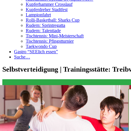
Kupferhammer Crosslauf
Kupferdreher Stadtfest
Lampionfahrt
Rolli-Basketball: Sharks Cup
Rudern: Sprintregatta
Rudern: Talentiade
Tischtennis: Mini-Meisterschaft
Tischtennis: Pfingstturnier
Taekwondo Cup
Gastro “SEElich essen”
Suche…
Selbstverteidigung | Trainingsstätte: Trei