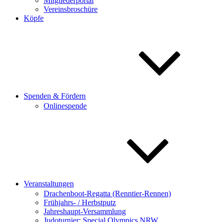
Mitgliederportal
Vereinsbroschüre
Köpfe
Spenden & Fördern
Onlinespende
Veranstaltungen
Drachenboot-Regatta (Renntier-Rennen)
Frühjahrs- / Herbstputz
Jahreshaupt-Versammlung
Judoturnier: Special Olympics NRW