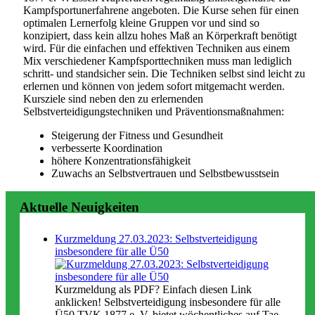
Kampfsportunerfahrene angeboten. Die Kurse sehen für einen
optimalen Lernerfolg kleine Gruppen vor und sind so
konzipiert, dass kein allzu hohes Maß an Körperkraft benötigt
wird. Für die einfachen und effektiven Techniken aus einem
Mix verschiedener Kampfsporttechniken muss man lediglich
schritt- und standsicher sein. Die Techniken selbst sind leicht zu
erlernen und können von jedem sofort mitgemacht werden.
Kursziele sind neben den zu erlernenden
Selbstverteidigungstechniken und Präventionsmaßnahmen:
Steigerung der Fitness und Gesundheit
verbesserte Koordination
höhere Konzentrationsfähigkeit
Zuwachs an Selbstvertrauen und Selbstbewusstsein
Aktuelle Neuigkeiten
Kurzmeldung 27.03.2023: Selbstverteidigung
insbesondere für alle Ü50
Kurzmeldung als PDF? Einfach diesen Link
anklicken! Selbstverteidigung insbesondere für alle
Ü50 TVK 1877 e. V. bietet wöchentliches auf Tae