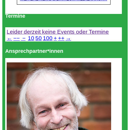
Termine
Leider derzeit keine Events oder Termine
←
−−
−
10
50
100
+
++
→
Ansprechpartner*innen