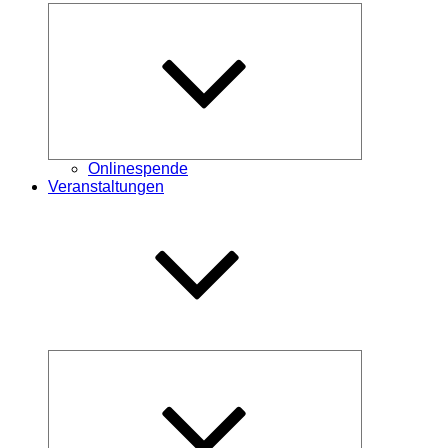
Untermenü
öffnen
Onlinespende
Veranstaltungen
Untermenü
öffnen