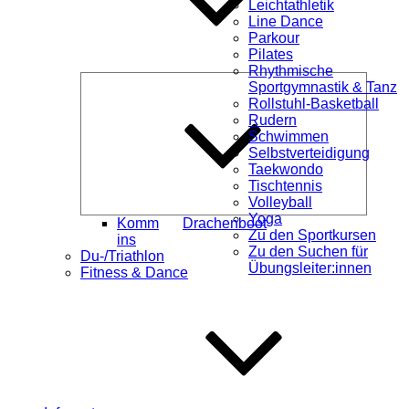
Leichtathletik
Line Dance
Parkour
Pilates
Rhythmische
Unterme
Sportgymnastik & Tanz
öffnen
Rollstuhl-Basketball
Rudern
Schwimmen
Selbstverteidigung
Taekwondo
Tischtennis
Volleyball
Yoga
Komm
Drachenboot
Zu den Sportkursen
ins
Zu den Suchen für
Du-/Triathlon
Übungsleiter:innen
Fitness & Dance