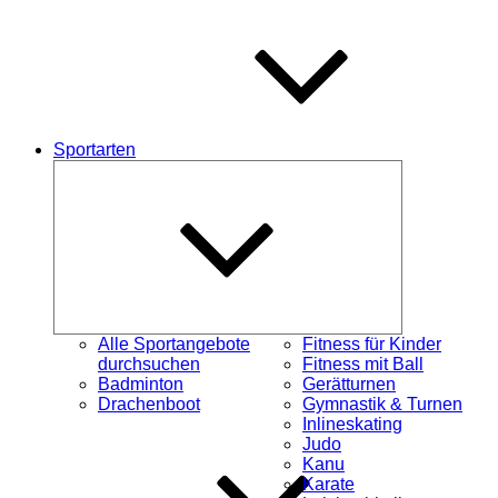
Sportarten
Untermenü
schließen
Alle Sportangebote
Fitness für Kinder
durchsuchen
Fitness mit Ball
Badminton
Gerätturnen
Drachenboot
Gymnastik & Turnen
Inlineskating
Judo
Kanu
Karate