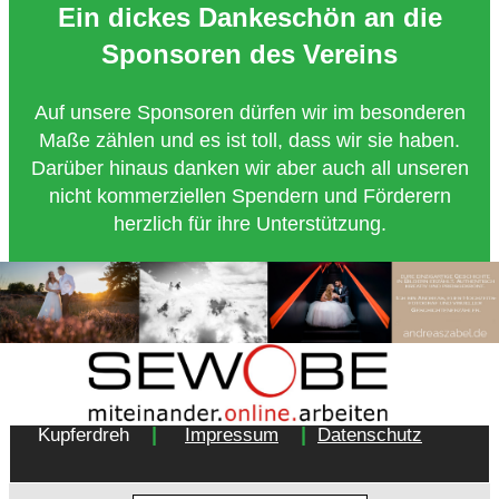
Ein dickes Dankeschön an die
Sponsoren des Vereins
Auf unsere Sponsoren dürfen wir im besonderen
Maße zählen und es ist toll, dass wir sie haben.
Darüber hinaus danken wir aber auch all unseren
nicht kommerziellen Spendern und Förderern
herzlich für ihre Unterstützung.
Copyright 2018 - Turnverein 1877 e.V. Essen-
|
|
Kupferdreh
Impressum
Datenschutz