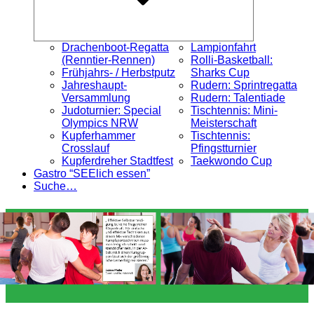
Drachenboot-Regatta
Lampionfahrt
(Renntier-Rennen)
Rolli-Basketball:
Frühjahrs- / Herbstputz
Sharks Cup
Jahreshaupt-
Rudern: Sprintregatta
Versammlung
Rudern: Talentiade
Judoturnier: Special
Tischtennis: Mini-
Olympics NRW
Meisterschaft
Kupferhammer
Tischtennis:
Crosslauf
Pfingstturnier
Kupferdreher Stadtfest
Taekwondo Cup
Gastro “SEElich essen”
Suche…