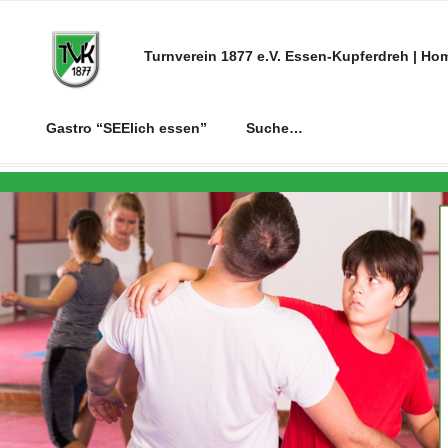
Zum
Inhalt
Turnverein 1877 e.V. Essen-Kupferdreh | Ho
springen
Gastro “SEElich essen”
Suche…