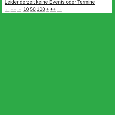
Leider derzeit keine Events oder Termine
←
−−
−
10
50
100
+
++
→