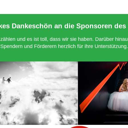
ckes Dankeschön an die Sponsoren des 
hlen und es ist toll, dass wir sie haben. Darüber hinau
Spendern und Förderern herzlich für ihre Unterstützung.