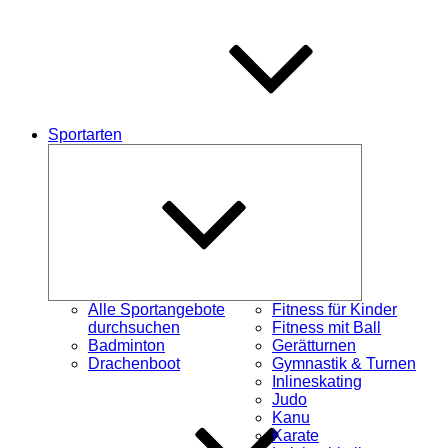
Sportarten
Untermenü
schließen
Alle Sportangebote
Fitness für Kinder
durchsuchen
Fitness mit Ball
Badminton
Gerätturnen
Drachenboot
Gymnastik & Turnen
Inlineskating
Judo
Kanu
Karate