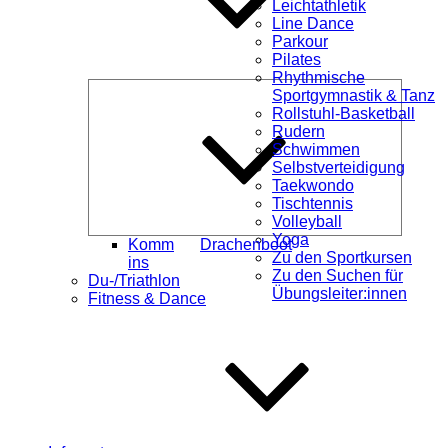
Leichtathletik
Line Dance
Parkour
Pilates
Rhythmische
Unterme
Sportgymnastik & Tanz
öffnen
Rollstuhl-Basketball
Rudern
Schwimmen
Selbstverteidigung
Taekwondo
Tischtennis
Volleyball
Yoga
Komm
Drachenboot
Zu den Sportkursen
ins
Zu den Suchen für
Du-/Triathlon
Übungsleiter:innen
Fitness & Dance