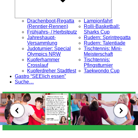
Drachenboot-Regatta
Lampionfahrt
(Renntier-Rennen)
Rolli-Basketball:
Frühjahrs- / Herbstputz
Sharks Cup
Jahreshaupt-
Rudern: Sprintregatta
Versammlung
Rudern: Talentiade
Judoturnier: Special
Tischtennis: Mini-
Olympics NRW
Meisterschaft
Kupferhammer
Tischtennis:
Crosslauf
Pfingstturnier
Kupferdreher Stadtfest
Taekwondo Cup
Gastro “SEElich essen”
Suche…