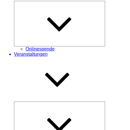
Untermenü
öffnen
Onlinespende
Veranstaltungen
Untermenü
öffnen