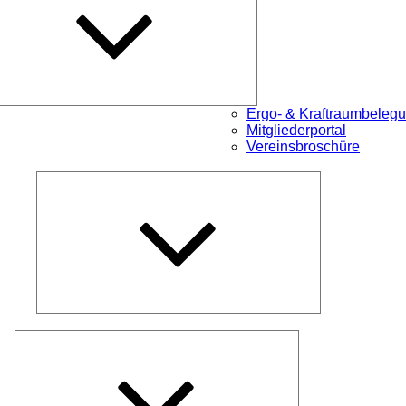
Ergo- & Kraftraumbeleg
Mitgliederportal
Vereinsbroschüre
Untermenü
öffnen
Untermenü
öffnen