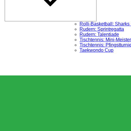
Rolli-Basketball: Sharks
Rudern: Sprintregatta
Rudern: Talentiade
Tischtennis: Mini-Meister
Tischtennis: Pfingstturni
Taekwondo Cup