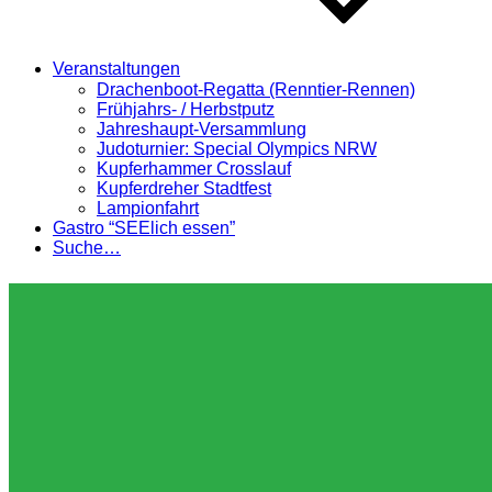
Veranstaltungen
Drachenboot-Regatta (Renntier-Rennen)
Frühjahrs- / Herbstputz
Jahreshaupt-Versammlung
Judoturnier: Special Olympics NRW
Kupferhammer Crosslauf
Kupferdreher Stadtfest
Lampionfahrt
Gastro “SEElich essen”
Suche…