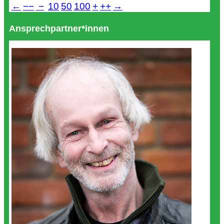
←
−−
−
10
50
100
+
++
→
Ansprechpartner*innen