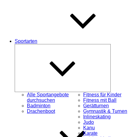
Sportarten
Untermenü
schließen
Alle Sportangebote
Fitness für Kinder
durchsuchen
Fitness mit Ball
Badminton
Gerätturnen
Drachenboot
Gymnastik & Turnen
Inlineskating
Judo
Kanu
Karate