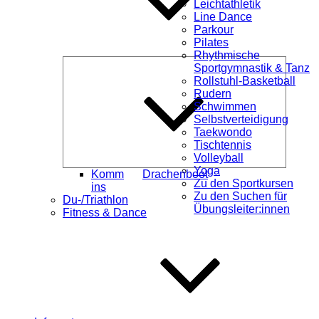
Leichtathletik
Line Dance
Parkour
Pilates
Rhythmische
Unterme
Sportgymnastik & Tanz
öffnen
Rollstuhl-Basketball
Rudern
Schwimmen
Selbstverteidigung
Taekwondo
Tischtennis
Volleyball
Yoga
Komm
Drachenboot
Zu den Sportkursen
ins
Zu den Suchen für
Du-/Triathlon
Übungsleiter:innen
Fitness & Dance