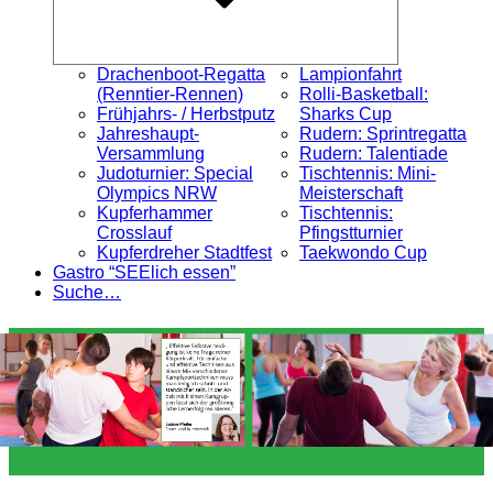
Drachenboot-Regatta
Lampionfahrt
(Renntier-Rennen)
Rolli-Basketball:
Frühjahrs- / Herbstputz
Sharks Cup
Jahreshaupt-
Rudern: Sprintregatta
Versammlung
Rudern: Talentiade
Judoturnier: Special
Tischtennis: Mini-
Olympics NRW
Meisterschaft
Kupferhammer
Tischtennis:
Crosslauf
Pfingstturnier
Kupferdreher Stadtfest
Taekwondo Cup
Gastro “SEElich essen”
Suche…