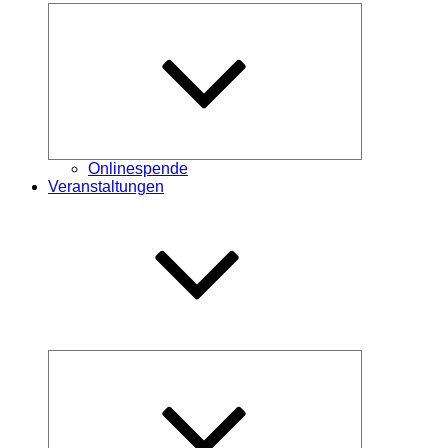
Untermenü
öffnen
Onlinespende
Veranstaltungen
Untermenü
öffnen