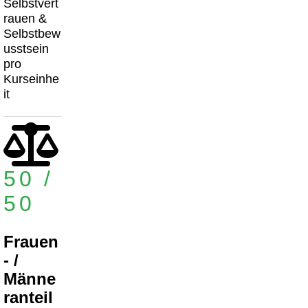
Selbstvert
rauen &
Selbstbew
usstsein
pro
Kurseinhe
it
50 /
50
Frauen
- /
Männe
ranteil