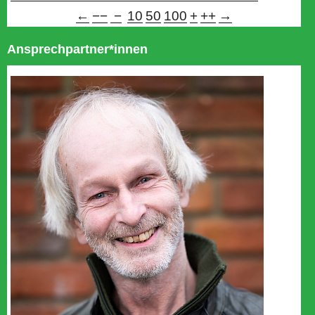
←
−−
−
10
50
100
+
++
→
Ansprechpartner*innen