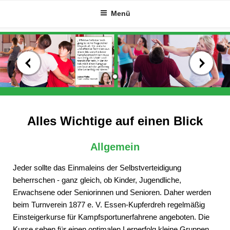
Zum
Menü
Inhalt
springen
Alles Wichtige auf einen Blick
Allgemein
Jeder sollte das Einmaleins der Selbstverteidigung
beherrschen - ganz gleich, ob Kinder, Jugendliche,
Erwachsene oder Seniorinnen und Senioren. Daher werden
beim Turnverein 1877 e. V. Essen-Kupferdreh regelmäßig
Einsteigerkurse für Kampfsportunerfahrene angeboten. Die
Kurse sehen für einen optimalen Lernerfolg kleine Gruppen