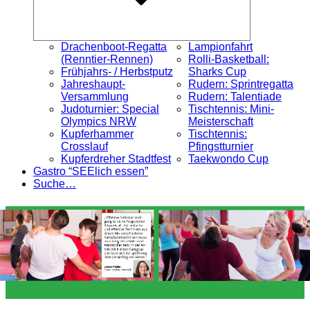
Drachenboot-Regatta
Lampionfahrt
(Renntier-Rennen)
Rolli-Basketball:
Frühjahrs- / Herbstputz
Sharks Cup
Jahreshaupt-
Rudern: Sprintregatta
Versammlung
Rudern: Talentiade
Judoturnier: Special
Tischtennis: Mini-
Olympics NRW
Meisterschaft
Kupferhammer
Tischtennis:
Crosslauf
Pfingstturnier
Kupferdreher Stadtfest
Taekwondo Cup
Gastro “SEElich essen”
Suche…