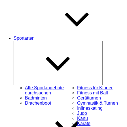
Sportarten
Untermenü
schließen
Alle Sportangebote
Fitness für Kinder
durchsuchen
Fitness mit Ball
Badminton
Gerätturnen
Drachenboot
Gymnastik & Turnen
Inlineskating
Judo
Kanu
Karate