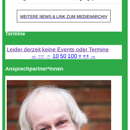
WEITERE NEWS & LINK ZUM MEDIENARCHIV
Termine
Leider derzeit keine Events oder Termine
←
−−
−
10
50
100
+
++
→
Ansprechpartner*innen