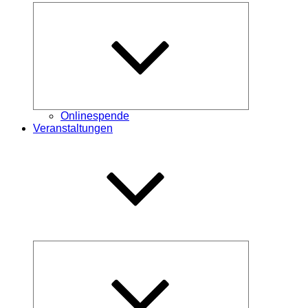
Untermenü
öffnen
Onlinespende
Veranstaltungen
Untermenü
öffnen