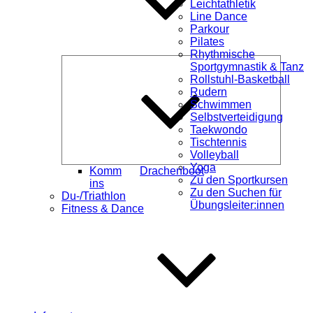
Leichtathletik
Line Dance
Parkour
Pilates
Rhythmische
Unterme
Sportgymnastik & Tanz
öffnen
Rollstuhl-Basketball
Rudern
Schwimmen
Selbstverteidigung
Taekwondo
Tischtennis
Volleyball
Yoga
Komm
Drachenboot
Zu den Sportkursen
ins
Zu den Suchen für
Du-/Triathlon
Übungsleiter:innen
Fitness & Dance