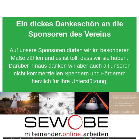
Ein dickes Dankeschön an die
Sponsoren des Vereins
Auf unsere Sponsoren dürfen wir im besonderen
Maße zählen und es ist toll, dass wir sie haben.
Darüber hinaus danken wir aber auch all unseren
nicht kommerziellen Spendern und Förderern
herzlich für ihre Unterstützung.
Copyright 2018 - Turnverein 1877 e.V. Essen-