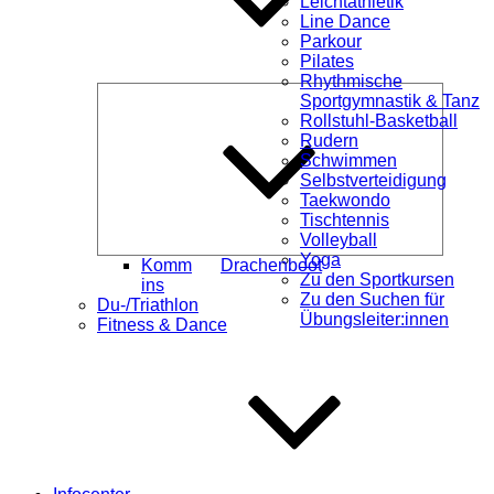
Leichtathletik
Line Dance
Parkour
Pilates
Rhythmische
Unterme
Sportgymnastik & Tanz
öffnen
Rollstuhl-Basketball
Rudern
Schwimmen
Selbstverteidigung
Taekwondo
Tischtennis
Volleyball
Yoga
Komm
Drachenboot
Zu den Sportkursen
ins
Zu den Suchen für
Du-/Triathlon
Übungsleiter:innen
Fitness & Dance