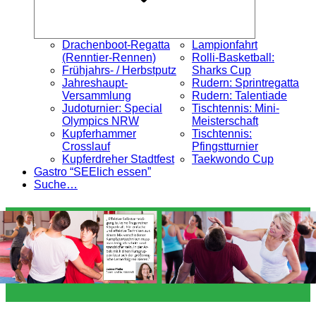
Drachenboot-Regatta
Lampionfahrt
(Renntier-Rennen)
Rolli-Basketball:
Frühjahrs- / Herbstputz
Sharks Cup
Jahreshaupt-
Rudern: Sprintregatta
Versammlung
Rudern: Talentiade
Judoturnier: Special
Tischtennis: Mini-
Olympics NRW
Meisterschaft
Kupferhammer
Tischtennis:
Crosslauf
Pfingstturnier
Kupferdreher Stadtfest
Taekwondo Cup
Gastro “SEElich essen”
Suche…