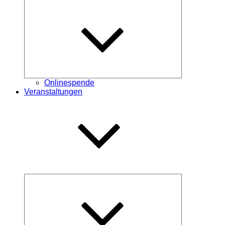
Untermenü
öffnen
Onlinespende
Veranstaltungen
Untermenü
öffnen