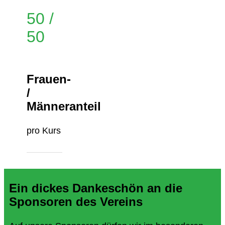
50 /
50
Frauen-
/
Männeranteil
pro Kurs
Ein dickes Dankeschön an die
Sponsoren des Vereins