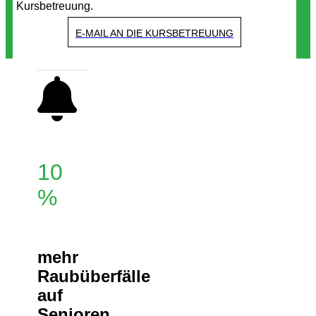
Kursbetreuung.
E-MAIL AN DIE KURSBETREUUNG
10
%
mehr
Raubüberfälle
auf
Senioren