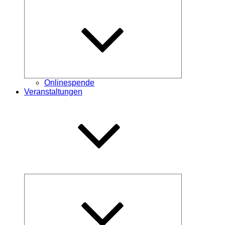
Untermenü
öffnen
Onlinespende
Veranstaltungen
Untermenü
öffnen