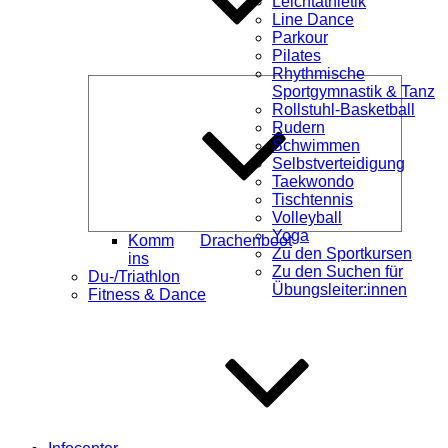
Leichtathletik
Line Dance
Parkour
Pilates
Rhythmische
Unterme
Sportgymnastik & Tanz
öffnen
Rollstuhl-Basketball
Rudern
Schwimmen
Selbstverteidigung
Taekwondo
Tischtennis
Volleyball
Yoga
Komm
Drachenboot
Zu den Sportkursen
ins
Zu den Suchen für
Du-/Triathlon
Übungsleiter:innen
Fitness & Dance