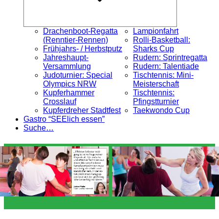
Drachenboot-Regatta
Lampionfahrt
(Renntier-Rennen)
Rolli-Basketball:
Frühjahrs- / Herbstputz
Sharks Cup
Jahreshaupt-
Rudern: Sprintregatta
Versammlung
Rudern: Talentiade
Judoturnier: Special
Tischtennis: Mini-
Olympics NRW
Meisterschaft
Kupferhammer
Tischtennis:
Crosslauf
Pfingstturnier
Kupferdreher Stadtfest
Taekwondo Cup
Gastro “SEElich essen”
Suche…