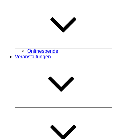
Untermenü
öffnen
Onlinespende
Veranstaltungen
Untermenü
öffnen