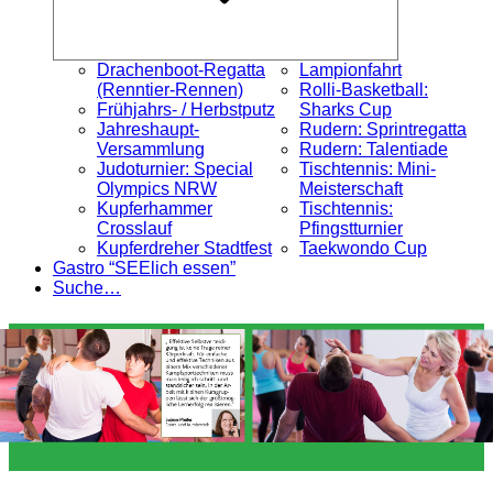
Drachenboot-Regatta
Lampionfahrt
(Renntier-Rennen)
Rolli-Basketball:
Frühjahrs- / Herbstputz
Sharks Cup
Jahreshaupt-
Rudern: Sprintregatta
Versammlung
Rudern: Talentiade
Judoturnier: Special
Tischtennis: Mini-
Olympics NRW
Meisterschaft
Kupferhammer
Tischtennis:
Crosslauf
Pfingstturnier
Kupferdreher Stadtfest
Taekwondo Cup
Gastro “SEElich essen”
Suche…