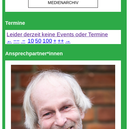
MEDIENARCHIV
Termine
Leider derzeit keine Events oder Termine
←
−−
−
10
50
100
+
++
→
Ansprechpartner*innen