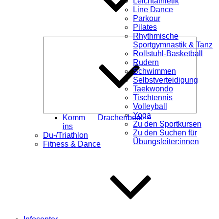
Leichtathletik
Line Dance
Parkour
Pilates
Rhythmische
Unterme
Sportgymnastik & Tanz
öffnen
Rollstuhl-Basketball
Rudern
Schwimmen
Selbstverteidigung
Taekwondo
Tischtennis
Volleyball
Yoga
Komm
Drachenboot
Zu den Sportkursen
ins
Zu den Suchen für
Du-/Triathlon
Übungsleiter:innen
Fitness & Dance