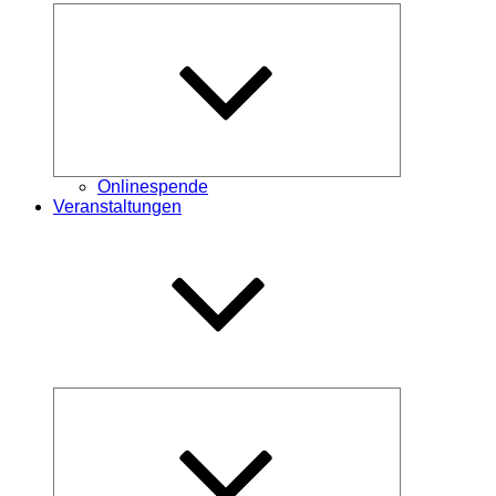
Untermenü
öffnen
Onlinespende
Veranstaltungen
Untermenü
öffnen