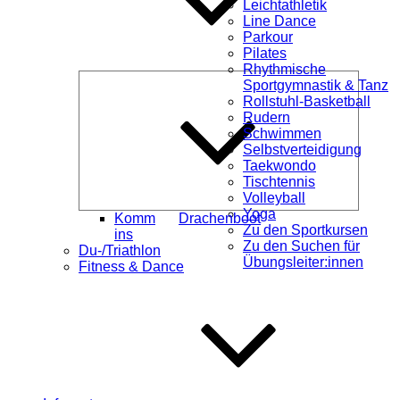
Leichtathletik
Line Dance
Parkour
Pilates
Rhythmische
Unterme
Sportgymnastik & Tanz
öffnen
Rollstuhl-Basketball
Rudern
Schwimmen
Selbstverteidigung
Taekwondo
Tischtennis
Volleyball
Yoga
Komm
Drachenboot
Zu den Sportkursen
ins
Zu den Suchen für
Du-/Triathlon
Übungsleiter:innen
Fitness & Dance