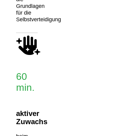
Grundlagen
für die
Selbstverteidigung
60
min.
aktiver
Zuwachs