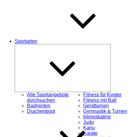
Sportarten
Untermenü
schließen
Alle Sportangebote
Fitness für Kinder
durchsuchen
Fitness mit Ball
Badminton
Gerätturnen
Drachenboot
Gymnastik & Turnen
Inlineskating
Judo
Kanu
Karate