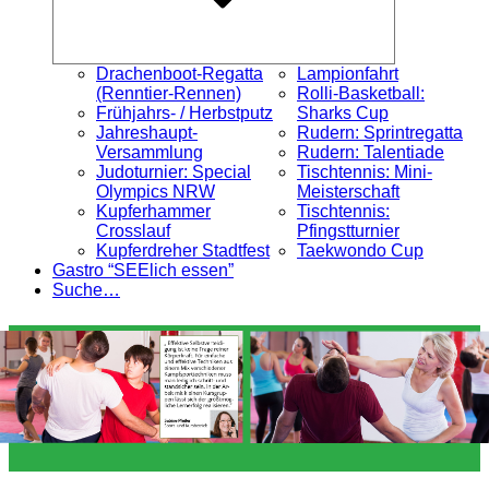
Drachenboot-Regatta
Lampionfahrt
(Renntier-Rennen)
Rolli-Basketball:
Frühjahrs- / Herbstputz
Sharks Cup
Jahreshaupt-
Rudern: Sprintregatta
Versammlung
Rudern: Talentiade
Judoturnier: Special
Tischtennis: Mini-
Olympics NRW
Meisterschaft
Kupferhammer
Tischtennis:
Crosslauf
Pfingstturnier
Kupferdreher Stadtfest
Taekwondo Cup
Gastro “SEElich essen”
Suche…