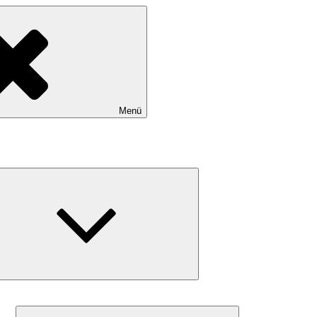
Menü
Untermenü
schließen
Untermenü