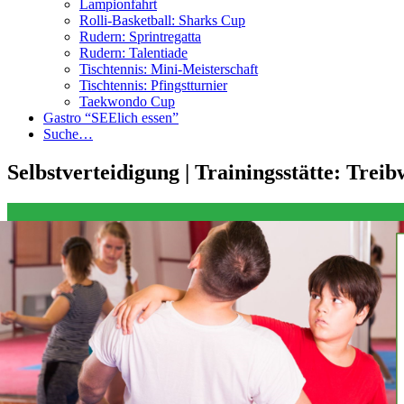
Lampionfahrt
Rolli-Basketball: Sharks Cup
Rudern: Sprintregatta
Rudern: Talentiade
Tischtennis: Mini-Meisterschaft
Tischtennis: Pfingstturnier
Taekwondo Cup
Gastro “SEElich essen”
Suche…
Selbstverteidigung | Trainingsstätte: Trei