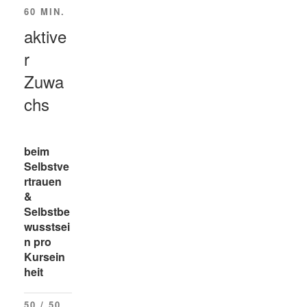
60 MIN.
aktive
r
Zuwa
chs
beim
Selbstve
rtrauen
&
Selbstbe
wusstsei
n pro
Kursein
heit
50 / 50