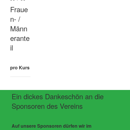
Fraue
n- /
Männ
erante
il
pro Kurs
Ein dickes Dankeschön an die
Sponsoren des Vereins
Auf unsere Sponsoren dürfen wir im