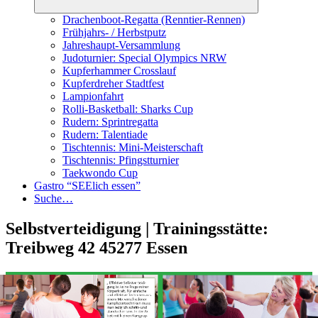
Drachenboot-Regatta (Renntier-Rennen)
Frühjahrs- / Herbstputz
Jahreshaupt-Versammlung
Judoturnier: Special Olympics NRW
Kupferhammer Crosslauf
Kupferdreher Stadtfest
Lampionfahrt
Rolli-Basketball: Sharks Cup
Rudern: Sprintregatta
Rudern: Talentiade
Tischtennis: Mini-Meisterschaft
Tischtennis: Pfingstturnier
Taekwondo Cup
Gastro “SEElich essen”
Suche…
Selbstverteidigung | Trainingsstätte:
Treibweg 42 45277 Essen