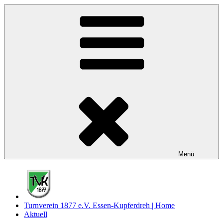
Zum
Inhalt
springen
Menü
Turnverein 1877 e.V. Essen-Kupferdreh | Home
Aktuell