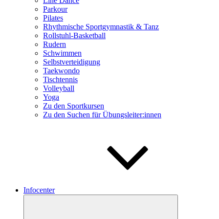
Line Dance
Parkour
Pilates
Rhythmische Sportgymnastik & Tanz
Rollstuhl-Basketball
Rudern
Schwimmen
Selbstverteidigung
Taekwondo
Tischtennis
Volleyball
Yoga
Zu den Sportkursen
Zu den Suchen für Übungsleiter:innen
Infocenter
Untermenü
öffnen