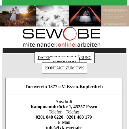
Copyright 2018 - Turnverein 1877 e.V. Essen-
|
|
Kupferdreh
Impressum
Datenschutz
DATENSCHUTZERKLÄRUNG
IMPRESSUM
KONTAKT ZUM TVK
Turnverein 1877 e.V. Essen-Kupferdreh
Anschrift
Kampmannbrücke 1, 45257 Essen
Telefon | Telefax
0201 848 6220
|
0201 488 179
E-Mail
info@tvk-essen.de