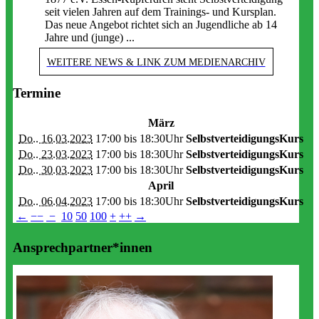
seit vielen Jahren auf dem Trainings- und Kursplan.
Das neue Angebot richtet sich an Jugendliche ab 14
Jahre und (junge) ...
WEITERE NEWS & LINK ZUM MEDIENARCHIV
Termine
März
Do.. 16.03.2023
17:00 bis
18:30Uhr
SelbstverteidigungsKurs
Do.. 23.03.2023
17:00 bis
18:30Uhr
SelbstverteidigungsKurs
Do.. 30.03.2023
17:00 bis
18:30Uhr
SelbstverteidigungsKurs
April
Do.. 06.04.2023
17:00 bis
18:30Uhr
SelbstverteidigungsKurs
←
−−
−
10
50
100
+
++
→
Ansprechpartner*innen