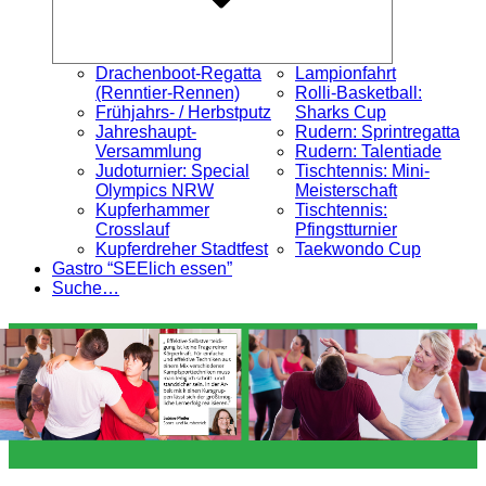
Drachenboot-Regatta
Lampionfahrt
(Renntier-Rennen)
Rolli-Basketball:
Frühjahrs- / Herbstputz
Sharks Cup
Jahreshaupt-
Rudern: Sprintregatta
Versammlung
Rudern: Talentiade
Judoturnier: Special
Tischtennis: Mini-
Olympics NRW
Meisterschaft
Kupferhammer
Tischtennis:
Crosslauf
Pfingstturnier
Kupferdreher Stadtfest
Taekwondo Cup
Gastro “SEElich essen”
Suche…