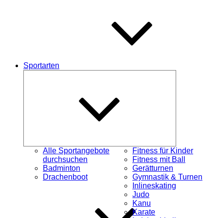
Sportarten
Untermenü
schließen
Alle Sportangebote
Fitness für Kinder
durchsuchen
Fitness mit Ball
Badminton
Gerätturnen
Drachenboot
Gymnastik & Turnen
Inlineskating
Judo
Kanu
Karate