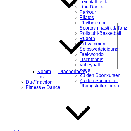
Leichtathletik
Line Dance
Parkour
Pilates
Rhythmische
Unterme
Sportgymnastik & Tanz
öffnen
Rollstuhl-Basketball
Rudern
Schwimmen
Selbstverteidigung
Taekwondo
Tischtennis
Volleyball
Yoga
Komm
Drachenboot
Zu den Sportkursen
ins
Zu den Suchen für
Du-/Triathlon
Übungsleiter:innen
Fitness & Dance