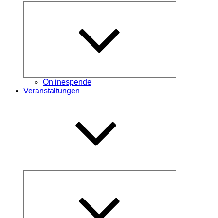
Untermenü
öffnen
Onlinespende
Veranstaltungen
Untermenü
öffnen