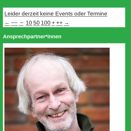
Leider derzeit keine Events oder Termine
←
−−
−
10
50
100
+
++
→
Ansprechpartner*innen