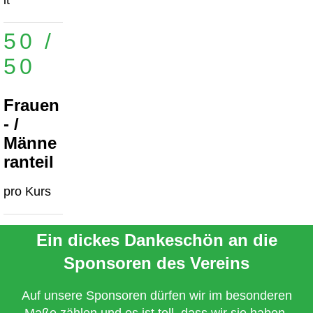
it
50 /
50
Frauen
- /
Männe
ranteil
pro Kurs
Ein dickes Dankeschön an die
Sponsoren des Vereins
Auf unsere Sponsoren dürfen wir im besonderen
Maße zählen und es ist toll, dass wir sie haben.