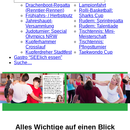
Drachenboot-Regatta
Lampionfahrt
(Renntier-Rennen)
Rolli-Basketball:
Frühjahrs- / Herbstputz
Sharks Cup
Jahreshaupt-
Rudern: Sprintregatta
Versammlung
Rudern: Talentiade
Judoturnier: Special
Tischtennis: Mini-
Olympics NRW
Meisterschaft
Kupferhammer
Tischtennis:
Crosslauf
Pfingstturnier
Kupferdreher Stadtfest
Taekwondo Cup
Gastro “SEElich essen”
Suche…
Alles Wichtige auf einen Blick