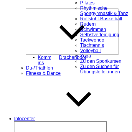
Pilates
Rhythmische
Unterme
Sportgymnastik & Tanz
öffnen
Rollstuhl-Basketball
Rudern
Schwimmen
Selbstverteidigung
Taekwondo
Tischtennis
Volleyball
Yoga
Komm
Drachenboot
Zu den Sportkursen
ins
Zu den Suchen für
Du-/Triathlon
Übungsleiter:innen
Fitness & Dance
Infocenter
Untermenü
öffnen