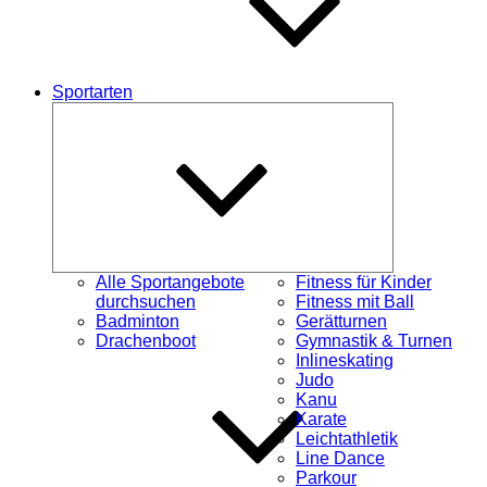
Sportarten
Untermenü
schließen
Alle Sportangebote
Fitness für Kinder
durchsuchen
Fitness mit Ball
Badminton
Gerätturnen
Drachenboot
Gymnastik & Turnen
Inlineskating
Judo
Kanu
Karate
Leichtathletik
Line Dance
Parkour