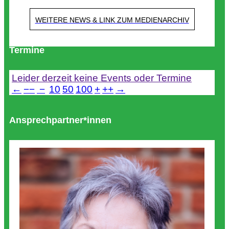
WEITERE NEWS & LINK ZUM MEDIENARCHIV
Termine
Leider derzeit keine Events oder Termine
←
−−
−
10
50
100
+
++
→
Ansprechpartner*innen