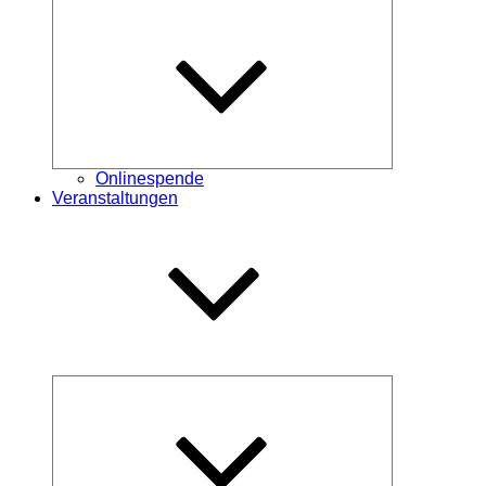
Untermenü
öffnen
Onlinespende
Veranstaltungen
Untermenü
öffnen