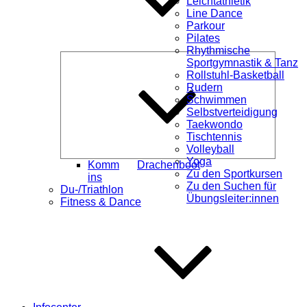
Leichtathletik
Line Dance
Parkour
Pilates
Rhythmische
Unterme
Sportgymnastik & Tanz
öffnen
Rollstuhl-Basketball
Rudern
Schwimmen
Selbstverteidigung
Taekwondo
Tischtennis
Volleyball
Yoga
Komm
Drachenboot
Zu den Sportkursen
ins
Zu den Suchen für
Du-/Triathlon
Übungsleiter:innen
Fitness & Dance