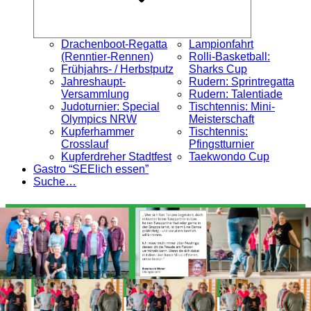
Drachenboot-Regatta
Lampionfahrt
(Renntier-Rennen)
Rolli-Basketball:
Frühjahrs- / Herbstputz
Sharks Cup
Jahreshaupt-
Rudern: Sprintregatta
Versammlung
Rudern: Talentiade
Judoturnier: Special
Tischtennis: Mini-
Olympics NRW
Meisterschaft
Kupferhammer
Tischtennis:
Crosslauf
Pfingstturnier
Kupferdreher Stadtfest
Taekwondo Cup
Gastro “SEElich essen”
Suche…