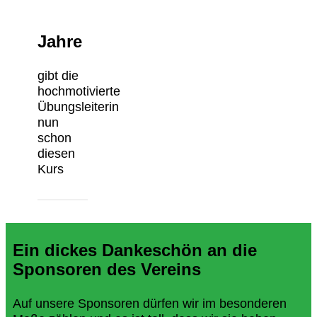
Jahre
gibt die
hochmotivierte
Übungsleiterin
nun
schon
diesen
Kurs
Ein dickes Dankeschön an die
Sponsoren des Vereins
Auf unsere Sponsoren dürfen wir im besonderen