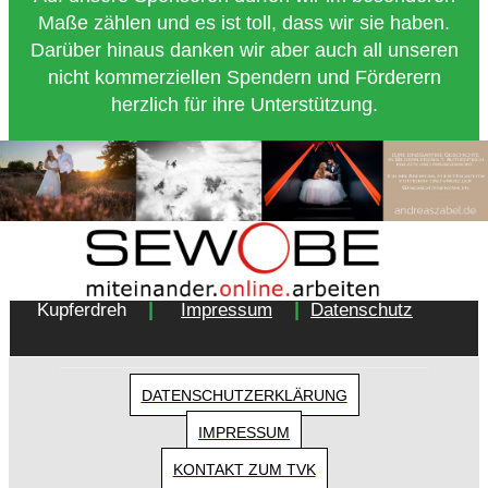
Maße zählen und es ist toll, dass wir sie haben.
Darüber hinaus danken wir aber auch all unseren
nicht kommerziellen Spendern und Förderern
herzlich für ihre Unterstützung.
Copyright 2018 - Turnverein 1877 e.V. Essen-
|
|
Kupferdreh
Impressum
Datenschutz
DATENSCHUTZERKLÄRUNG
IMPRESSUM
KONTAKT ZUM TVK