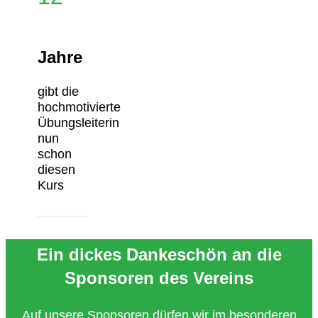
Jahre
gibt die
hochmotivierte
Übungsleiterin
nun
schon
diesen
Kurs
Ein dickes Dankeschön an die
Sponsoren des Vereins
Auf unsere Sponsoren dürfen wir im besonderen