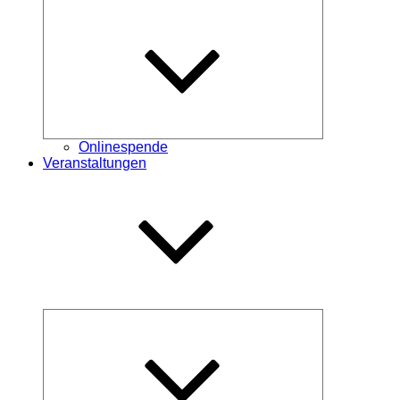
Untermenü
öffnen
Onlinespende
Veranstaltungen
Untermenü
öffnen