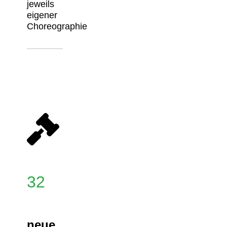
jeweils
eigener
Choreographie
32
neue