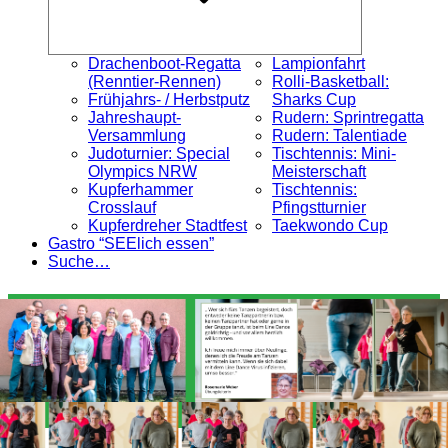
Drachenboot-Regatta
Lampionfahrt
(Renntier-Rennen)
Rolli-Basketball:
Frühjahrs- / Herbstputz
Sharks Cup
Jahreshaupt-
Rudern: Sprintregatta
Versammlung
Rudern: Talentiade
Judoturnier: Special
Tischtennis: Mini-
Olympics NRW
Meisterschaft
Kupferhammer
Tischtennis:
Crosslauf
Pfingstturnier
Kupferdreher Stadtfest
Taekwondo Cup
Gastro “SEElich essen”
Suche…