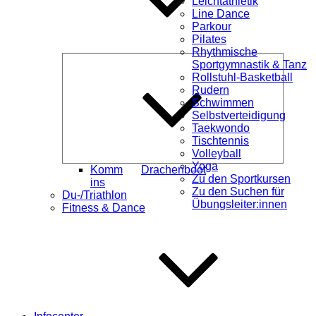
Leichtathletik
Line Dance
Parkour
Pilates
Rhythmische
Unterme
Sportgymnastik & Tanz
öffnen
Rollstuhl-Basketball
Rudern
Schwimmen
Selbstverteidigung
Taekwondo
Tischtennis
Volleyball
Yoga
Komm
Drachenboot
Zu den Sportkursen
ins
Zu den Suchen für
Du-/Triathlon
Übungsleiter:innen
Fitness & Dance