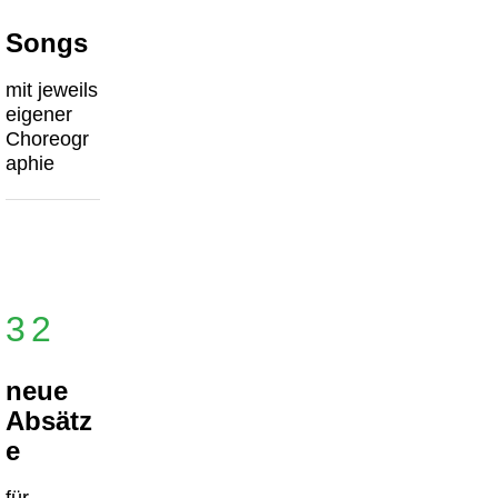
Songs
mit jeweils
eigener
Choreogr
aphie
32
neue
Absätz
e
für