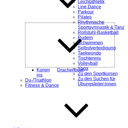
Leichtathletik
Line Dance
Parkour
Pilates
Rhythmische
Unterme
Sportgymnastik & Tanz
öffnen
Rollstuhl-Basketball
Rudern
Schwimmen
Selbstverteidigung
Taekwondo
Tischtennis
Volleyball
Yoga
Komm
Drachenboot
Zu den Sportkursen
ins
Zu den Suchen für
Du-/Triathlon
Übungsleiter:innen
Fitness & Dance