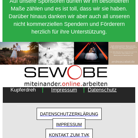
Auf unsere Sponsoren dürfen wir im besonderen
Maße zählen und es ist toll, dass wir sie haben.
Darüber hinaus danken wir aber auch all unseren
nicht kommerziellen Spendern und Förderern
herzlich für ihre Unterstützung.
Copyright 2018 - Turnverein 1877 e.V. Essen-
|
|
Kupferdreh
Impressum
Datenschutz
DATENSCHUTZERKLÄRUNG
IMPRESSUM
KONTAKT ZUM TVK