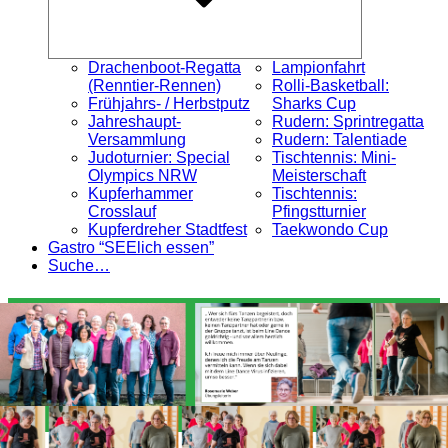
Drachenboot-Regatta
Lampionfahrt
(Renntier-Rennen)
Rolli-Basketball:
Frühjahrs- / Herbstputz
Sharks Cup
Jahreshaupt-
Rudern: Sprintregatta
Versammlung
Rudern: Talentiade
Judoturnier: Special
Tischtennis: Mini-
Olympics NRW
Meisterschaft
Kupferhammer
Tischtennis:
Crosslauf
Pfingstturnier
Kupferdreher Stadtfest
Taekwondo Cup
Gastro “SEElich essen”
Suche…