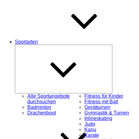
Sportarten
Untermenü
schließen
Alle Sportangebote
Fitness für Kinder
durchsuchen
Fitness mit Ball
Badminton
Gerätturnen
Drachenboot
Gymnastik & Turnen
Inlineskating
Judo
Kanu
Karate