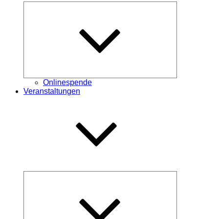
Untermenü
öffnen
Onlinespende
Veranstaltungen
Untermenü
öffnen