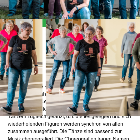
Allgemein
Der Line-Dance Kurs eignet sich für jeden, der zwei Füße
hat und auf 8 zählen kann. Weitere Voraussetzungen sind
die Freude am Lernen und Lust aufs Tanzen, das Alter
hingegen spielt keine Rolle. Line Dance wird mit allen
Tänzern zugleich getanzt, d.h. die festgelegten und sich
wiederholenden Figuren werden synchron von allen
zusammen ausgeführt. Die Tänze sind passend zur
Musik choreografiert. Die Choreografien tragen Namen