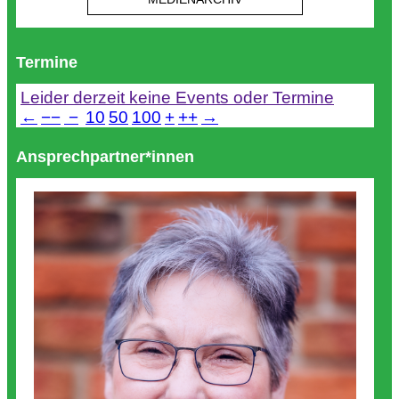
Termine
Leider derzeit keine Events oder Termine
←
−−
−
10
50
100
+
++
→
Ansprechpartner*innen