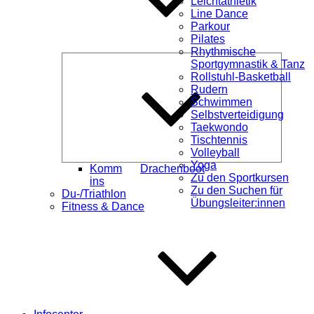
Leichtathletik
Line Dance
Parkour
Pilates
Rhythmische
Unterme
Sportgymnastik & Tanz
öffnen
Rollstuhl-Basketball
Rudern
Schwimmen
Selbstverteidigung
Taekwondo
Tischtennis
Volleyball
Yoga
Komm
Drachenboot
Zu den Sportkursen
ins
Zu den Suchen für
Du-/Triathlon
Übungsleiter:innen
Fitness & Dance