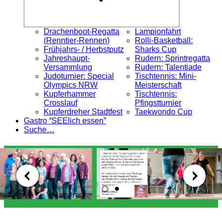
Drachenboot-Regatta
Lampionfahrt
(Renntier-Rennen)
Rolli-Basketball:
Frühjahrs- / Herbstputz
Sharks Cup
Jahreshaupt-
Rudern: Sprintregatta
Versammlung
Rudern: Talentiade
Judoturnier: Special
Tischtennis: Mini-
Olympics NRW
Meisterschaft
Kupferhammer
Tischtennis:
Crosslauf
Pfingstturnier
Kupferdreher Stadtfest
Taekwondo Cup
Gastro “SEElich essen”
Suche…