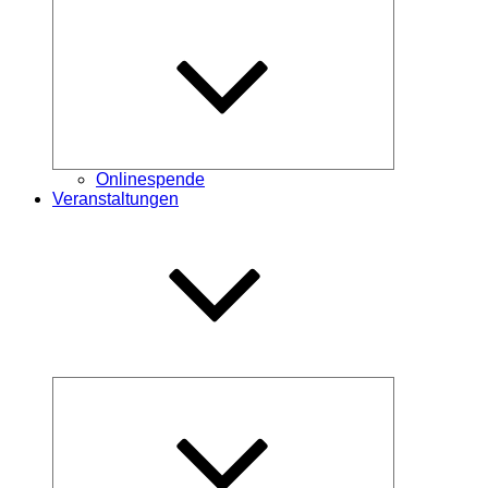
Untermenü
öffnen
Onlinespende
Veranstaltungen
Untermenü
öffnen