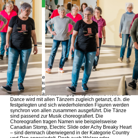
Allgemein
Der Line-Dance Kurs eignet sich für jeden, der zwei
Füße hat und auf 8 zählen kann. Weitere
Voraussetzungen sind die Freude am Lernen und Lust
aufs Tanzen, das Alter hingegen spielt keine Rolle. Line
Dance wird mit allen Tänzern zugleich getanzt, d.h. die
festgelegten und sich wiederholenden Figuren werden
synchron von allen zusammen ausgeführt. Die Tänze
sind passend zur Musik choreografiert. Die
Choreografien tragen Namen wie beispielsweise
Canadian Stomp, Electric Slide oder Achy Breaky Heart
– sind demnach überwiegend in der Kategorie Country