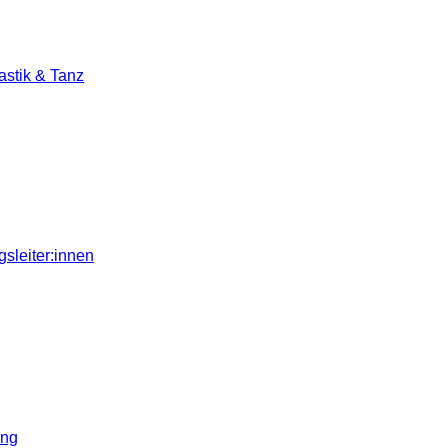
stik & Tanz
sleiter:innen
ung