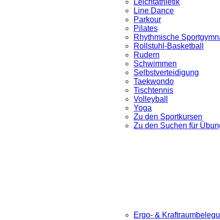
Leichtathletik
Line Dance
Parkour
Pilates
Rhythmische Sportgymna
Rollstuhl-Basketball
Rudern
Schwimmen
Selbstverteidigung
Taekwondo
Tischtennis
Volleyball
Yoga
Zu den Sportkursen
Zu den Suchen für Übung
Ergo- & Kraftraumbeleg