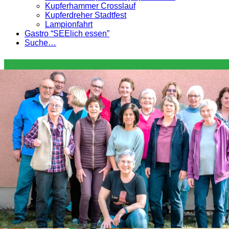
Kupferhammer Crosslauf
Kupferdreher Stadtfest
Lampionfahrt
Gastro “SEElich essen”
Suche…