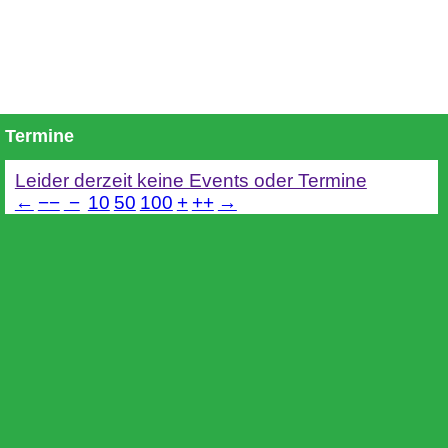
Termine
Leider derzeit keine Events oder Termine
←
−−
−
10
50
100
+
++
→