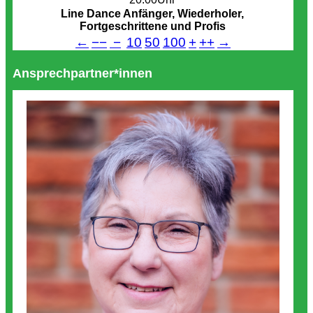
Line Dance Anfänger, Wiederholer,
Fortgeschrittene und Profis
←
−−
−
10
50
100
+
++
→
Ansprechpartner*innen