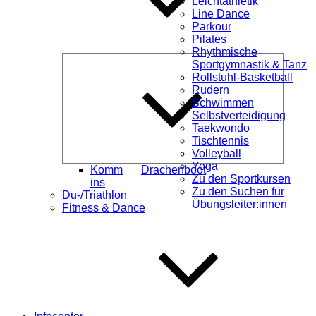
Leichtathletik
Line Dance
Parkour
Pilates
Rhythmische
Unterme
Sportgymnastik & Tanz
öffnen
Rollstuhl-Basketball
Rudern
Schwimmen
Selbstverteidigung
Taekwondo
Tischtennis
Volleyball
Yoga
Komm
Drachenboot
Zu den Sportkursen
ins
Zu den Suchen für
Du-/Triathlon
Übungsleiter:innen
Fitness & Dance