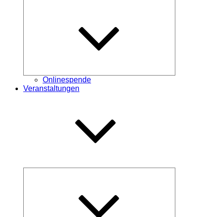
Untermenü
öffnen
Onlinespende
Veranstaltungen
Untermenü
öffnen