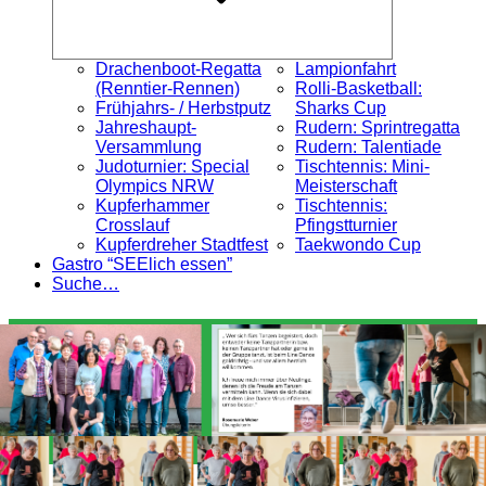
Drachenboot-Regatta
Lampionfahrt
(Renntier-Rennen)
Rolli-Basketball:
Frühjahrs- / Herbstputz
Sharks Cup
Jahreshaupt-
Rudern: Sprintregatta
Versammlung
Rudern: Talentiade
Judoturnier: Special
Tischtennis: Mini-
Olympics NRW
Meisterschaft
Kupferhammer
Tischtennis:
Crosslauf
Pfingstturnier
Kupferdreher Stadtfest
Taekwondo Cup
Gastro “SEElich essen”
Suche…