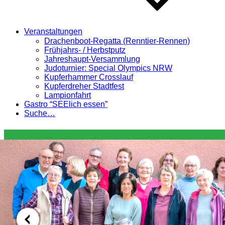
Veranstaltungen
Drachenboot-Regatta (Renntier-Rennen)
Frühjahrs- / Herbstputz
Jahreshaupt-Versammlung
Judoturnier: Special Olympics NRW
Kupferhammer Crosslauf
Kupferdreher Stadtfest
Lampionfahrt
Gastro “SEElich essen”
Suche…