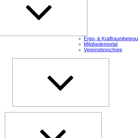
Ergo- & Kraftraumbeleg
Mitgliederportal
Vereinsbroschüre
Untermenü
öffnen
Untermenü
öffnen