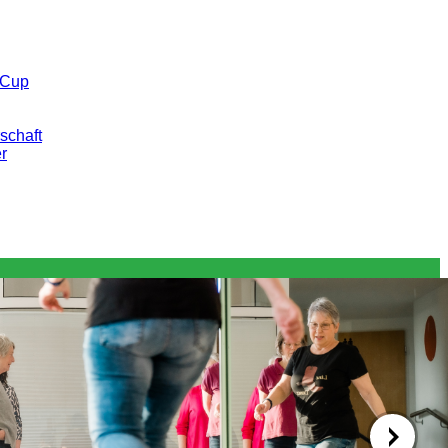
 Cup
schaft
er