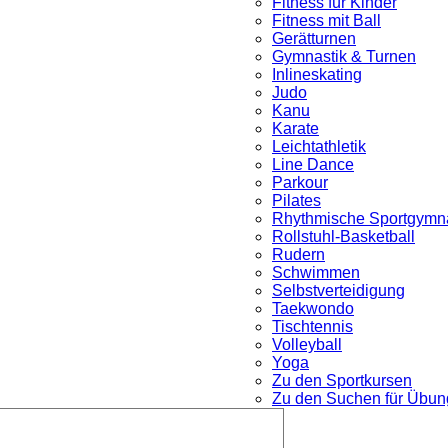
Fitness für Kinder
Fitness mit Ball
Gerätturnen
Gymnastik & Turnen
Inlineskating
Judo
Kanu
Karate
Leichtathletik
Line Dance
Parkour
nü
Pilates
Rhythmische Sportgymna
Rollstuhl-Basketball
Rudern
Schwimmen
Selbstverteidigung
Taekwondo
Tischtennis
Volleyball
Yoga
Zu den Sportkursen
Zu den Suchen für Übung
Untermenü
öffnen