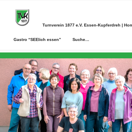
Zum
Inhalt
springen
Turnverein 1877 e.V. Essen-Kupferdreh | Ho
Gastro “SEElich essen”
Suche…