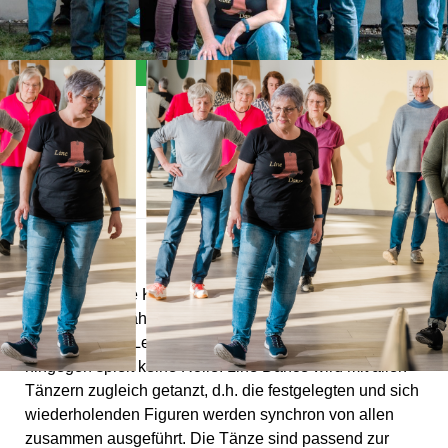
Allgemein
Der Line-Dance Kurs eignet sich für jeden, der zwei Füße
hat und auf 8 zählen kann. Weitere Voraussetzungen sind
die Freude am Lernen und Lust aufs Tanzen, das Alter
hingegen spielt keine Rolle. Line Dance wird mit allen
Tänzern zugleich getanzt, d.h. die festgelegten und sich
wiederholenden Figuren werden synchron von allen
zusammen ausgeführt. Die Tänze sind passend zur