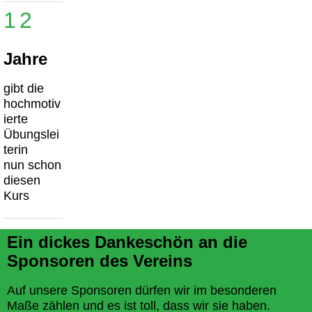
12
Jahre
gibt die
hochmotiv
ierte
Übungslei
terin
nun schon
diesen
Kurs
Ein dickes Dankeschön an die
Sponsoren des Vereins
Auf unsere Sponsoren dürfen wir im besonderen
Maße zählen und es ist toll, dass wir sie haben.