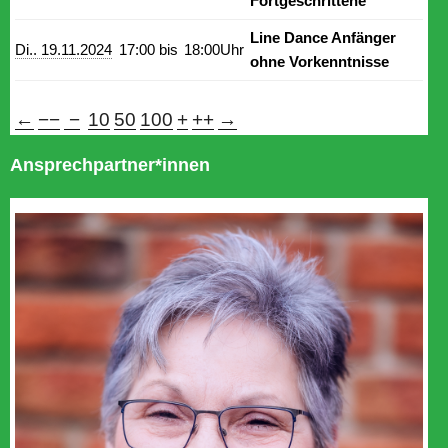
Fortgeschrittene
Line Dance Anfänger
Di.. 19.11.2024
17:00 bis
18:00Uhr
ohne Vorkenntnisse
←
−−
−
10
50
100
+
++
→
Ansprechpartner*innen