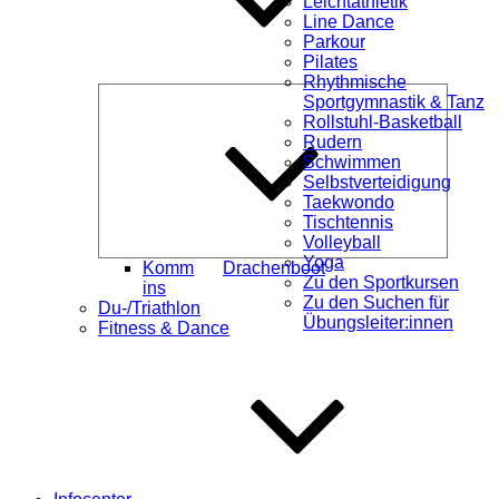
Leichtathletik
Line Dance
Parkour
Pilates
Rhythmische
Unterme
Sportgymnastik & Tanz
öffnen
Rollstuhl-Basketball
Rudern
Schwimmen
Selbstverteidigung
Taekwondo
Tischtennis
Volleyball
Yoga
Komm
Drachenboot
Zu den Sportkursen
ins
Zu den Suchen für
Du-/Triathlon
Übungsleiter:innen
Fitness & Dance