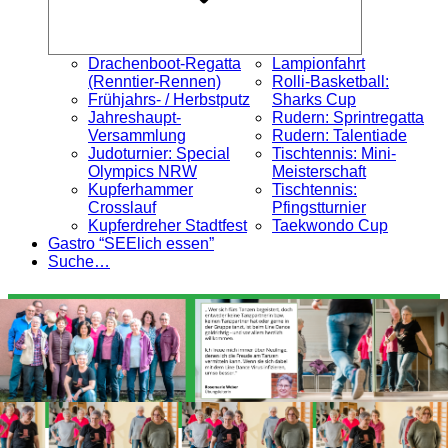
Drachenboot-Regatta
Lampionfahrt
(Renntier-Rennen)
Rolli-Basketball:
Frühjahrs- / Herbstputz
Sharks Cup
Jahreshaupt-
Rudern: Sprintregatta
Versammlung
Rudern: Talentiade
Judoturnier: Special
Tischtennis: Mini-
Olympics NRW
Meisterschaft
Kupferhammer
Tischtennis:
Crosslauf
Pfingstturnier
Kupferdreher Stadtfest
Taekwondo Cup
Gastro “SEElich essen”
Suche…