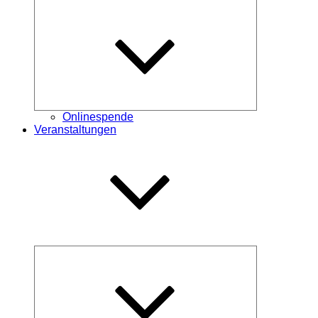
Untermenü
öffnen
Onlinespende
Veranstaltungen
Untermenü
öffnen