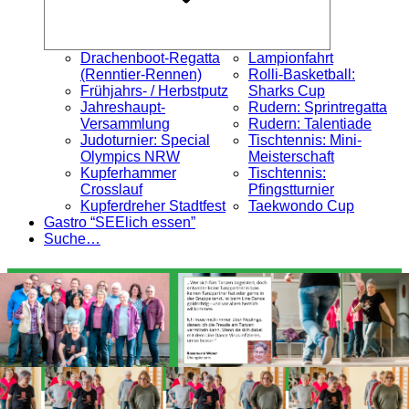
Drachenboot-Regatta
Lampionfahrt
(Renntier-Rennen)
Rolli-Basketball:
Frühjahrs- / Herbstputz
Sharks Cup
Jahreshaupt-
Rudern: Sprintregatta
Versammlung
Rudern: Talentiade
Judoturnier: Special
Tischtennis: Mini-
Olympics NRW
Meisterschaft
Kupferhammer
Tischtennis:
Crosslauf
Pfingstturnier
Kupferdreher Stadtfest
Taekwondo Cup
Gastro “SEElich essen”
Suche…