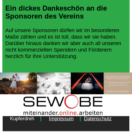
Ein dickes Dankeschön an die
Sponsoren des Vereins
Auf unsere Sponsoren dürfen wir im besonderen
Maße zählen und es ist toll, dass wir sie haben.
Darüber hinaus danken wir aber auch all unseren
nicht kommerziellen Spendern und Förderern
herzlich für ihre Unterstützung.
Copyright 2018 - Turnverein 1877 e.V. Essen-
|
|
Kupferdreh
Impressum
Datenschutz