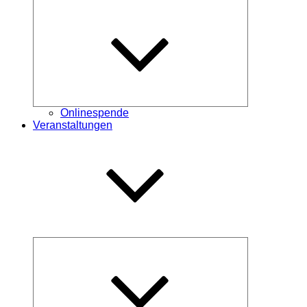
Untermenü
öffnen
Onlinespende
Veranstaltungen
Untermenü
öffnen