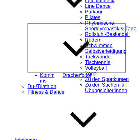
Leichtathletik
Line Dance
Parkour
Pilates
Rhythmische
Unterme
Sportgymnastik & Tanz
öffnen
Rollstuhl-Basketball
Rudern
Schwimmen
Selbstverteidigung
Taekwondo
Tischtennis
Volleyball
Yoga
Komm
Drachenboot
Zu den Sportkursen
ins
Zu den Suchen für
Du-/Triathlon
Übungsleiter:innen
Fitness & Dance