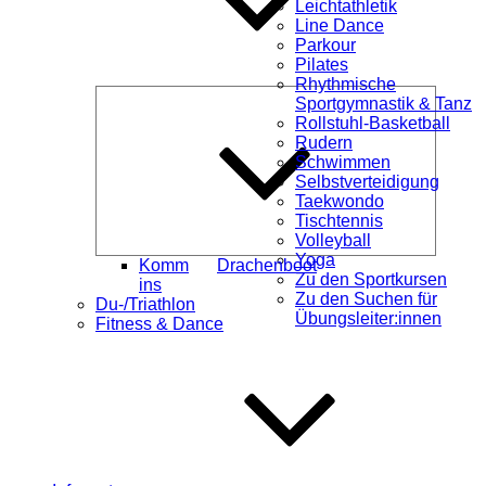
Leichtathletik
Line Dance
Parkour
Pilates
Rhythmische
Unterme
Sportgymnastik & Tanz
öffnen
Rollstuhl-Basketball
Rudern
Schwimmen
Selbstverteidigung
Taekwondo
Tischtennis
Volleyball
Yoga
Komm
Drachenboot
Zu den Sportkursen
ins
Zu den Suchen für
Du-/Triathlon
Übungsleiter:innen
Fitness & Dance