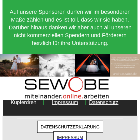
Auf unsere Sponsoren dürfen wir im besonderen
Maße zählen und es ist toll, dass wir sie haben.
Darüber hinaus danken wir aber auch all unseren
nicht kommerziellen Spendern und Förderern
herzlich für ihre Unterstützung.
Copyright 2018 - Turnverein 1877 e.V. Essen-
|
|
Kupferdreh
Impressum
Datenschutz
DATENSCHUTZERKLÄRUNG
IMPRESSUM