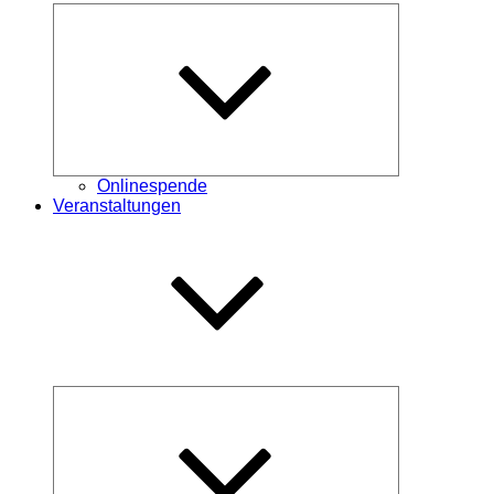
Untermenü
öffnen
Onlinespende
Veranstaltungen
Untermenü
öffnen