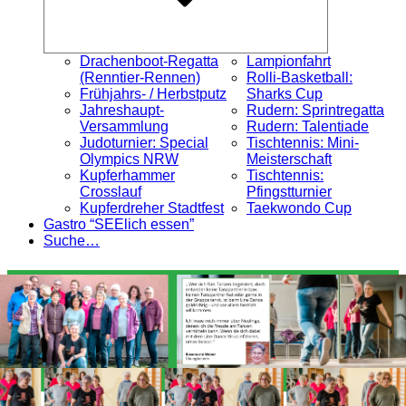
Drachenboot-Regatta
Lampionfahrt
(Renntier-Rennen)
Rolli-Basketball:
Frühjahrs- / Herbstputz
Sharks Cup
Jahreshaupt-
Rudern: Sprintregatta
Versammlung
Rudern: Talentiade
Judoturnier: Special
Tischtennis: Mini-
Olympics NRW
Meisterschaft
Kupferhammer
Tischtennis:
Crosslauf
Pfingstturnier
Kupferdreher Stadtfest
Taekwondo Cup
Gastro “SEElich essen”
Suche…