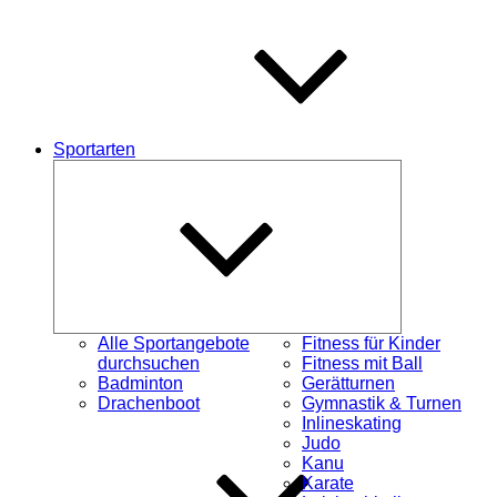
Sportarten
Untermenü
schließen
Alle Sportangebote
Fitness für Kinder
durchsuchen
Fitness mit Ball
Badminton
Gerätturnen
Drachenboot
Gymnastik & Turnen
Inlineskating
Judo
Kanu
Karate