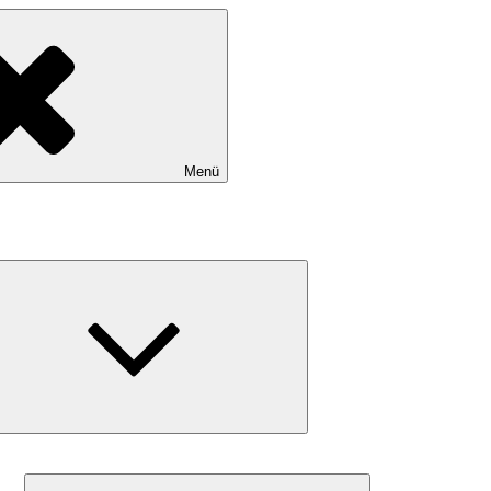
Menü
Untermenü
schließen
Untermenü