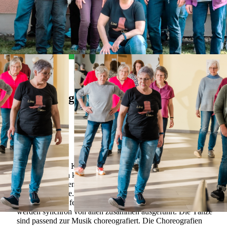
Alles Wichtige auf einen Blick
Allgemein
Der Line-Dance Kurs eignet sich für jeden, der zwei Füße hat
und auf 8 zählen kann. Weitere Voraussetzungen sind die
Freude am Lernen und Lust aufs Tanzen, das Alter hingegen
spielt keine Rolle. Line Dance wird mit allen Tänzern zugleich
getanzt, d.h. die festgelegten und sich wiederholenden Figuren
werden synchron von allen zusammen ausgeführt. Die Tänze
sind passend zur Musik choreografiert. Die Choreografien