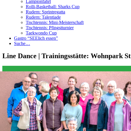
Lampionfahrt
Rolli-Basketball: Sharks Cup
Rudern: Sprintregatta
Rudern: Talentiade
Tischtennis: Mini-Meisterschaft
Tischtennis: Pfingstturnier
Taekwondo Cup
Gastro “SEElich essen”
Suche…
Line Dance | Trainingsstätte: Wohnpark St