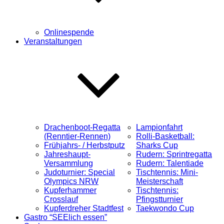
Onlinespende
Veranstaltungen
Drachenboot-Regatta
Lampionfahrt
(Renntier-Rennen)
Rolli-Basketball:
Frühjahrs- / Herbstputz
Sharks Cup
Jahreshaupt-
Rudern: Sprintregatta
Versammlung
Rudern: Talentiade
Judoturnier: Special
Tischtennis: Mini-
Olympics NRW
Meisterschaft
Kupferhammer
Tischtennis:
Crosslauf
Pfingstturnier
Kupferdreher Stadtfest
Taekwondo Cup
Gastro “SEElich essen”