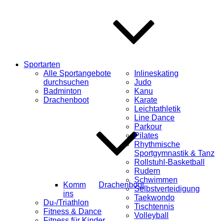
Sportarten
Alle Sportangebote
Inlineskating
durchsuchen
Judo
Badminton
Kanu
Drachenboot
Karate
Leichtathletik
Line Dance
Parkour
Pilates
Rhythmische
Sportgymnastik & Tanz
Rollstuhl-Basketball
Rudern
Schwimmen
Komm
Drachenboot
Selbstverteidigung
ins
Taekwondo
Du-/Triathlon
Tischtennis
Fitness & Dance
Volleyball
Fitness für Kinder