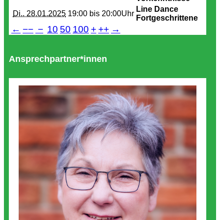
Line Dance
Di.. 28.01.2025
19:00 bis
20:00Uhr
Fortgeschrittene
←
−−
−
10
50
100
+
++
→
Ansprechpartner*innen