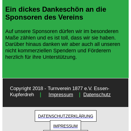
Ein dickes Dankeschön an die
Sponsoren des Vereins
Auf unsere Sponsoren dürfen wir im besonderen
Maße zählen und es ist toll, dass wir sie haben.
Darüber hinaus danken wir aber auch all unseren
nicht kommerziellen Spendern und Förderern
herzlich für ihre Unterstützung.
Copyright 2018 - Turnverein 1877 e.V. Essen-
|
|
Kupferdreh
Impressum
Datenschutz
DATENSCHUTZERKLÄRUNG
IMPRESSUM