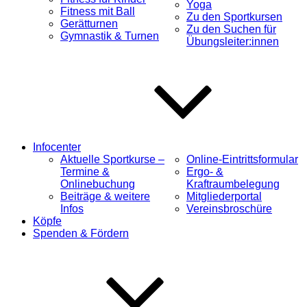
Yoga
Fitness mit Ball
Zu den Sportkursen
Gerätturnen
Zu den Suchen für
Gymnastik & Turnen
Übungsleiter:innen
Infocenter
Aktuelle Sportkurse –
Online-Eintrittsformular
Termine &
Ergo- &
Onlinebuchung
Kraftraumbelegung
Beiträge & weitere
Mitgliederportal
Infos
Vereinsbroschüre
Köpfe
Spenden & Fördern