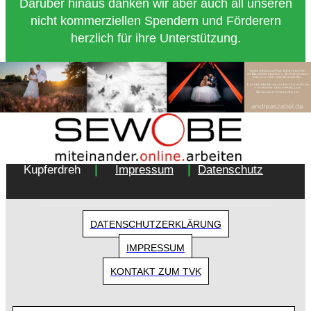
Darüber hinaus danken wir aber auch all unseren
nicht kommerziellen Spendern und Förderern
herzlich für ihre Unterstützung.
Copyright 2018 - Turnverein 1877 e.V. Essen-
|
|
Kupferdreh
Impressum
Datenschutz
DATENSCHUTZERKLÄRUNG
IMPRESSUM
KONTAKT ZUM TVK