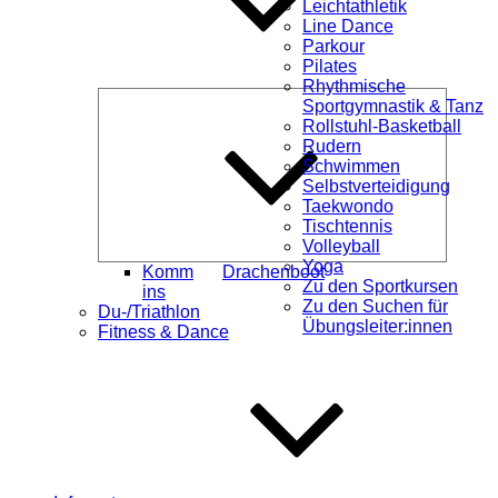
Leichtathletik
Line Dance
Parkour
Pilates
Rhythmische
Unterme
Sportgymnastik & Tanz
öffnen
Rollstuhl-Basketball
Rudern
Schwimmen
Selbstverteidigung
Taekwondo
Tischtennis
Volleyball
Yoga
Komm
Drachenboot
Zu den Sportkursen
ins
Zu den Suchen für
Du-/Triathlon
Übungsleiter:innen
Fitness & Dance