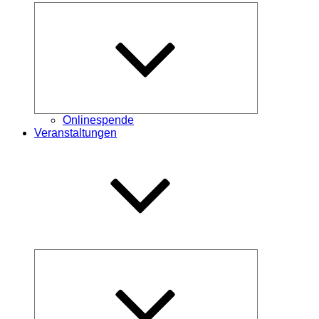
Untermenü
öffnen
Onlinespende
Veranstaltungen
Untermenü
öffnen