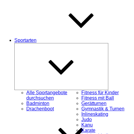
Sportarten
Untermenü
schließen
Alle Sportangebote
Fitness für Kinder
durchsuchen
Fitness mit Ball
Badminton
Gerätturnen
Drachenboot
Gymnastik & Turnen
Inlineskating
Judo
Kanu
Karate