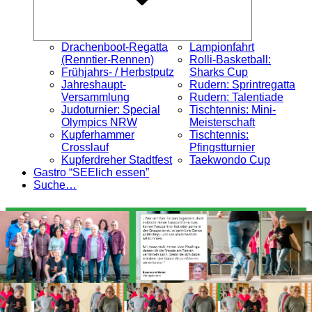
Drachenboot-Regatta
Lampionfahrt
(Renntier-Rennen)
Rolli-Basketball:
Frühjahrs- / Herbstputz
Sharks Cup
Jahreshaupt-
Rudern: Sprintregatta
Versammlung
Rudern: Talentiade
Judoturnier: Special
Tischtennis: Mini-
Olympics NRW
Meisterschaft
Kupferhammer
Tischtennis:
Crosslauf
Pfingstturnier
Kupferdreher Stadtfest
Taekwondo Cup
Gastro “SEElich essen”
Suche…