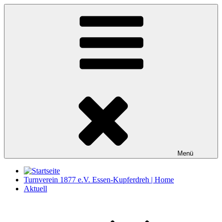
Zum
Inhalt
springen
Menü
Turnverein 1877 e.V. Essen-Kupferdreh | Home
Aktuell