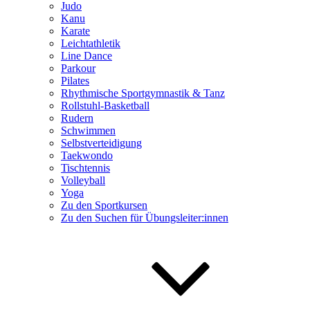
Judo
Kanu
Karate
Leichtathletik
Line Dance
Parkour
Pilates
Rhythmische Sportgymnastik & Tanz
Rollstuhl-Basketball
Rudern
Schwimmen
Selbstverteidigung
Taekwondo
Tischtennis
Volleyball
Yoga
Zu den Sportkursen
Zu den Suchen für Übungsleiter:innen