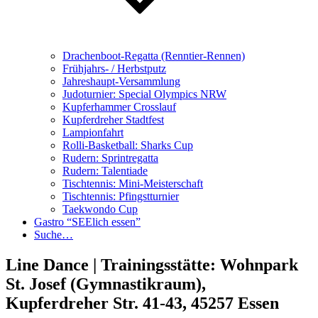
Drachenboot-Regatta (Renntier-Rennen)
Frühjahrs- / Herbstputz
Jahreshaupt-Versammlung
Judoturnier: Special Olympics NRW
Kupferhammer Crosslauf
Kupferdreher Stadtfest
Lampionfahrt
Rolli-Basketball: Sharks Cup
Rudern: Sprintregatta
Rudern: Talentiade
Tischtennis: Mini-Meisterschaft
Tischtennis: Pfingstturnier
Taekwondo Cup
Gastro “SEElich essen”
Suche…
Line Dance | Trainingsstätte: Wohnpark
St. Josef (Gymnastikraum),
Kupferdreher Str. 41-43, 45257 Essen