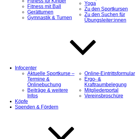
Fitness für Kinder
Yoga
Fitness mit Ball
Zu den Sportkursen
Gerätturnen
Zu den Suchen für
Gymnastik & Turnen
Übungsleiter:innen
Infocenter
Aktuelle Sportkurse –
Online-Eintrittsformular
Termine &
Ergo- &
Onlinebuchung
Kraftraumbelegung
Beiträge & weitere
Mitgliederportal
Infos
Vereinsbroschüre
Köpfe
Spenden & Fördern