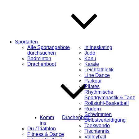
Sportarten
Alle Sportangebote
Inlineskating
durchsuchen
Judo
Badminton
Kanu
Drachenboot
Karate
Leichtathletik
Line Dance
Parkour
Pilates
Rhythmische
Sportgymnastik & Tanz
Rollstuhl-Basketball
Rudern
Schwimmen
Komm
Drachenboot
Selbstverteidigung
ins
Taekwondo
Du-/Triathlon
Tischtennis
Fitness & Dance
Volleyball