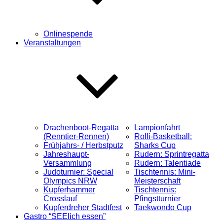
Onlinespende
Veranstaltungen
Drachenboot-Regatta
Lampionfahrt
(Renntier-Rennen)
Rolli-Basketball:
Frühjahrs- / Herbstputz
Sharks Cup
Jahreshaupt-
Rudern: Sprintregatta
Versammlung
Rudern: Talentiade
Judoturnier: Special
Tischtennis: Mini-
Olympics NRW
Meisterschaft
Kupferhammer
Tischtennis:
Crosslauf
Pfingstturnier
Kupferdreher Stadtfest
Taekwondo Cup
Gastro “SEElich essen”