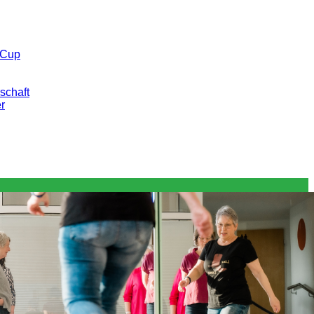
 Cup
schaft
er