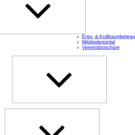
Ergo- & Kraftraumbeleg
Mitgliederportal
Vereinsbroschüre
Untermenü
öffnen
Untermenü
öffnen