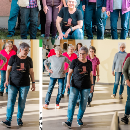
Allgemein
Der Line-Dance Kurs eignet sich für jeden, der zwei
Füße hat und auf 8 zählen kann. Weitere
Voraussetzungen sind die Freude am Lernen und Lust
aufs Tanzen, das Alter hingegen spielt keine Rolle. Line