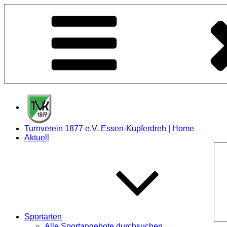
Zum
Inhalt
springen
Turnverein 1877 e.V. Essen-Kupferdreh | Home
Aktuell
Sportarten
Alle Sportangebote durchsuchen