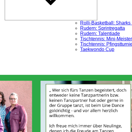
Rolli-Basketball: Sharks
Rudern: Sprintregatta
Rudern: Talentiade
Tischtennis: Mini-Meister
Tischtennis: Pfingstturni
Taekwondo Cup