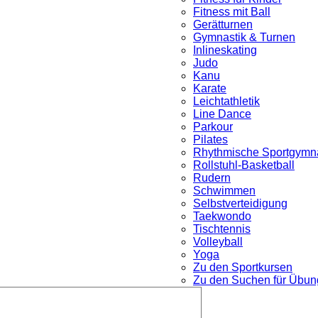
Fitness mit Ball
Gerätturnen
Gymnastik & Turnen
Inlineskating
Judo
Kanu
Karate
Leichtathletik
Line Dance
Parkour
nü
Pilates
Rhythmische Sportgymna
Rollstuhl-Basketball
Rudern
Schwimmen
Selbstverteidigung
Taekwondo
Tischtennis
Volleyball
Yoga
Zu den Sportkursen
Zu den Suchen für Übung
Untermenü
öffnen