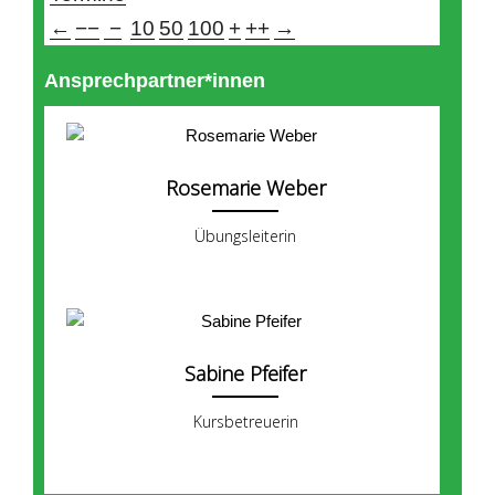
←
−−
−
10
50
100
+
++
→
Ansprechpartner*innen
Rosemarie Weber
Übungsleiterin
Sabine Pfeifer
Kursbetreuerin